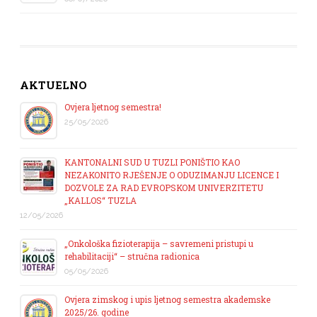
AKTUELNO
Ovjera ljetnog semestra!
25/05/2026
KANTONALNI SUD U TUZLI PONIŠTIO KAO
NEZAKONITO RJEŠENJE O ODUZIMANJU LICENCE I
DOZVOLE ZA RAD EVROPSKOM UNIVERZITETU
„KALLOS“ TUZLA
12/05/2026
„Onkološka fizioterapija – savremeni pristupi u
rehabilitaciji“ – stručna radionica
05/05/2026
Ovjera zimskog i upis ljetnog semestra akademske
2025/26. godine