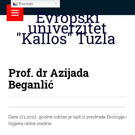
Bosnian
Evropski
univerzitet
"Kallos" Tuzla
Prof. dr Azijada
Beganlić
Dana 17.1.2022. godine održan je ispit iz predmeta Ekologija i
higijena radne sredine.