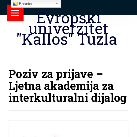
Bosnian
Evropski
univerzitet
"Kallos" Tuzla
Poziv za prijave –
Ljetna akademija za
interkulturalni dijalog