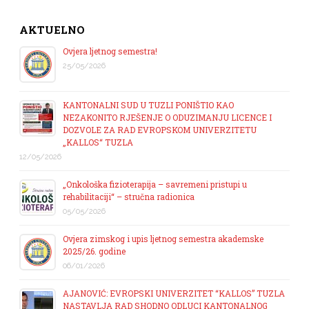
AKTUELNO
Ovjera ljetnog semestra!
25/05/2026
KANTONALNI SUD U TUZLI PONIŠTIO KAO
NEZAKONITO RJEŠENJE O ODUZIMANJU LICENCE I
DOZVOLE ZA RAD EVROPSKOM UNIVERZITETU
„KALLOS“ TUZLA
12/05/2026
„Onkološka fizioterapija – savremeni pristupi u
rehabilitaciji“ – stručna radionica
05/05/2026
Ovjera zimskog i upis ljetnog semestra akademske
2025/26. godine
06/01/2026
AJANOVIĆ: EVROPSKI UNIVERZITET “KALLOS” TUZLA
NASTAVLJA RAD SHODNO ODLUCI KANTONALNOG