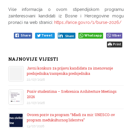
Više informacija o ovom stipendijskom programu
zainteresovani kandidati iz Bosne i Hercegovine mogu
pronaći na web stranici:
https://arice.gov.ro/1/burse-2026/
Share
Tweet
Whatsapp
Viber
Share
Print
NAJNOVIJE VIJESTI
Javni konkurs za prijavu kandidata za imenovanje
predsjednika/zamjenika predsjednika
22/07/2026
Poziv studentima – Srebrenica Architecture Meetings
2026
22/07/2026
Ovoren poziv za program “Mladi za mir: UNESCO-ov
program međukulturnog liderstva”
13/07/2026