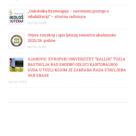
„Onkološka fizioterapija – savremeni pristupi u
rehabilitaciji“ – stručna radionica
05/05/2026
Ovjera zimskog i upis ljetnog semestra akademske
2025/26. godine
06/01/2026
AJANOVIĆ: EVROPSKI UNIVERZITET “KALLOS” TUZLA
NASTAVLJA RAD SHODNO ODLUCI KANTONALNOG
SUDA U TUZLI KOJOM JE ZABRANA RADA STAVLJENA
VAN SNAGE
03/12/2025