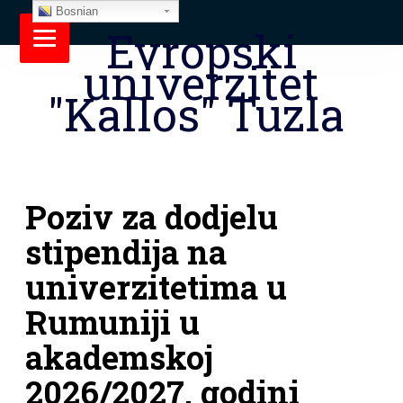
Bosnian
Evropski
univerzitet
"Kallos" Tuzla
Poziv za dodjelu
stipendija na
univerzitetima u
Rumuniji u
akademskoj
2026/2027. godini