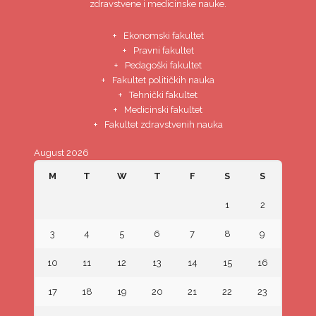
zdravstvene i medicinske nauke.
Ekonomski fakultet
Pravni fakultet
Pedagoški fakultet
Fakultet političkih nauka
Tehnički fakultet
Medicinski fakultet
Fakultet zdravstvenih nauka
August 2026
M
T
W
T
F
S
S
1
2
3
4
5
6
7
8
9
10
11
12
13
14
15
16
17
18
19
20
21
22
23