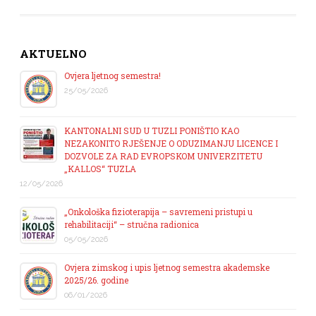
AKTUELNO
Ovjera ljetnog semestra!
25/05/2026
KANTONALNI SUD U TUZLI PONIŠTIO KAO
NEZAKONITO RJEŠENJE O ODUZIMANJU LICENCE I
DOZVOLE ZA RAD EVROPSKOM UNIVERZITETU
„KALLOS“ TUZLA
12/05/2026
„Onkološka fizioterapija – savremeni pristupi u
rehabilitaciji“ – stručna radionica
05/05/2026
Ovjera zimskog i upis ljetnog semestra akademske
2025/26. godine
06/01/2026