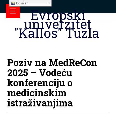
Bosnian
Evropski
univerzitet
"Kallos" Tuzla
Poziv na MedReCon
2025 – Vodeću
konferenciju o
medicinskim
istraživanjima