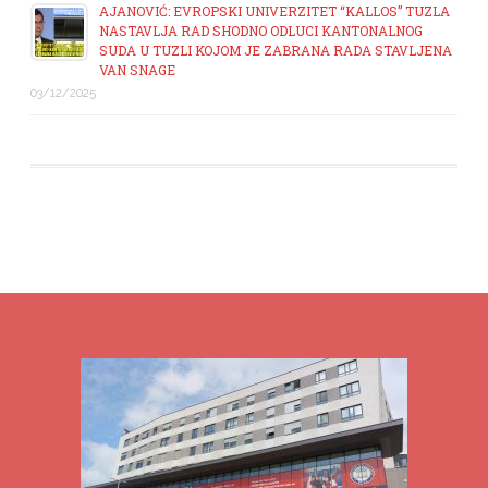
AJANOVIĆ: EVROPSKI UNIVERZITET “KALLOS” TUZLA
NASTAVLJA RAD SHODNO ODLUCI KANTONALNOG
SUDA U TUZLI KOJOM JE ZABRANA RADA STAVLJENA
VAN SNAGE
03/12/2025