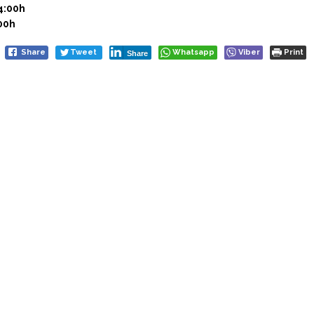
4:00h
00h
Share
Tweet
Whatsapp
Viber
Print
Share