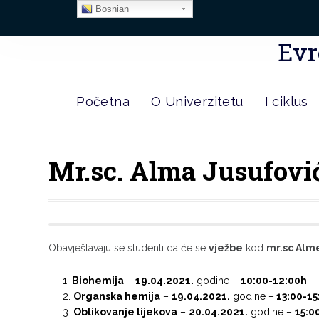
Bosnian
Evr
Početna
O Univerzitetu
I ciklus
Mr.sc. Alma Jusufović
Obavještavaju se studenti da će se
vježbe
kod
mr.sc Alm
Biohemija
–
19.04.2021.
godine –
10:00-12:00h
Organska hemija
–
19.04.2021.
godine –
13:00-15
Oblikovanje lijekova
–
20.04.2021.
godine –
15:0