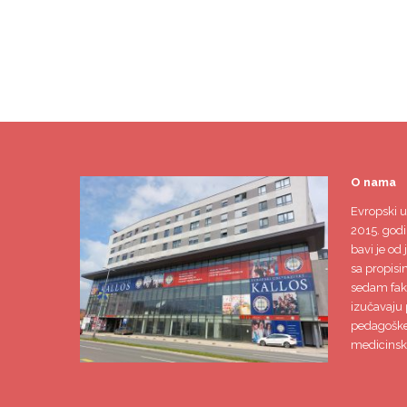
O nama
Evropski u
2015. godi
bavi je od 
sa propisi
sedam faku
izučavaju 
pedagoške,
medicinsk