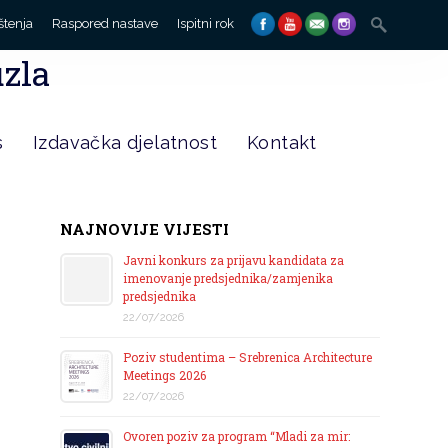
Search
štenja
Raspored nastave
Ispitni rok
for:
uzla
s
Izdavačka djelatnost
Kontakt
NAJNOVIJE VIJESTI
Javni konkurs za prijavu kandidata za
imenovanje predsjednika/zamjenika
predsjednika
22/07/2026
Poziv studentima – Srebrenica Architecture
Meetings 2026
22/07/2026
Ovoren poziv za program “Mladi za mir: