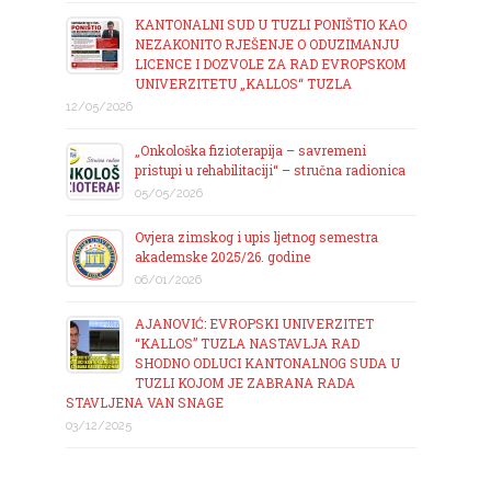
KANTONALNI SUD U TUZLI PONIŠTIO KAO
NEZAKONITO RJEŠENJE O ODUZIMANJU
LICENCE I DOZVOLE ZA RAD EVROPSKOM
UNIVERZITETU „KALLOS“ TUZLA
12/05/2026
„Onkološka fizioterapija – savremeni
pristupi u rehabilitaciji“ – stručna radionica
05/05/2026
Ovjera zimskog i upis ljetnog semestra
akademske 2025/26. godine
06/01/2026
AJANOVIĆ: EVROPSKI UNIVERZITET
“KALLOS” TUZLA NASTAVLJA RAD
SHODNO ODLUCI KANTONALNOG SUDA U
TUZLI KOJOM JE ZABRANA RADA
STAVLJENA VAN SNAGE
03/12/2025