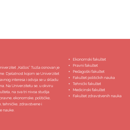
Ekonomski fakultet
Pravni fakultet
niverzitet
„Kallos“ Tuzla
osnovan je
Pedagoški fakultet
ne. Djelatnost kojom se Univerzitet
Fakultet političkih nauka
javnog interesa i odvija se u skladu
Tehnički fakultet
ma. Na Univerzitetu se, u okviru
Medicinski fakultet
lteta, na sva tri nivoa studija
Fakultet zdravstvenih nauka
pravne, ekonomske, političke,
 tehničke, zdravstvene i
e nauke.