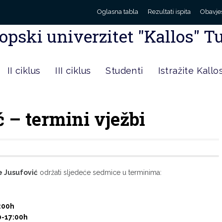
Oglasna tabla
Rezultati ispita
Obavje
opski univerzitet "Kallos" T
II ciklus
III ciklus
Studenti
Istražite Kallo
 – termini vježbi
e Jusufović
održati sljedeće sedmice u terminima:
:00h
0-17:00h