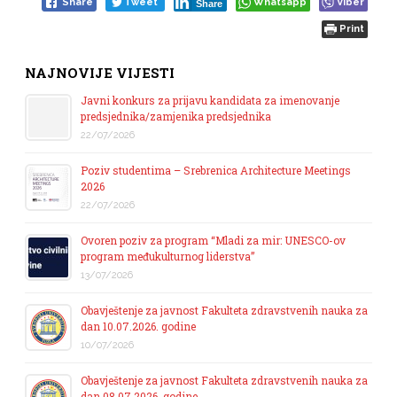
Share
Tweet
Whatsapp
Viber
Share
Print
NAJNOVIJE VIJESTI
Javni konkurs za prijavu kandidata za imenovanje
predsjednika/zamjenika predsjednika
22/07/2026
Poziv studentima – Srebrenica Architecture Meetings
2026
22/07/2026
Ovoren poziv za program “Mladi za mir: UNESCO-ov
program međukulturnog liderstva”
13/07/2026
Obavještenje za javnost Fakulteta zdravstvenih nauka za
dan 10.07.2026. godine
10/07/2026
Obavještenje za javnost Fakulteta zdravstvenih nauka za
dan 08.07.2026. godine