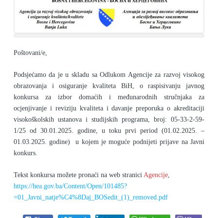
Poštovani/e,
Podsjećamo da je u skladu sa Odlukom Agencije za razvoj visokog
obrazovanja i osiguranje kvaliteta BiH, o raspisivanju javnog
konkursa
za izbor domaćih i međunarodnih stručnjaka za
ocjenjivanje i reviziju
kvaliteta i davanje preporuka o akreditaciji
visokoškolskih ustanova i
studijskih programa, broj: 05-33-2-59-
1/25 od 30.01.2025. godine, u toku
prvi period (01.02.2025. –
01.03.2025. godine) u kojem je moguće
podnijeti prijave na Javni
konkurs.
Tekst konkursa možete pronaći na web stranici
Agencije
,
https://hea.gov.ba/Content/Open/101485?
=01_Javni_natje%C4%8Daj_BOSedit_(1)_removed.pdf