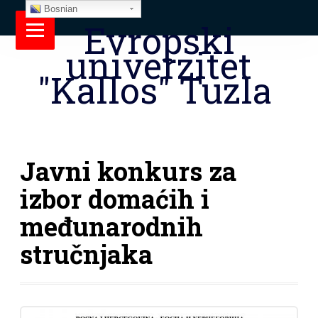
Bosnian
Evropski
univerzitet
"Kallos" Tuzla
Javni konkurs za
izbor domaćih i
međunarodnih
stručnjaka