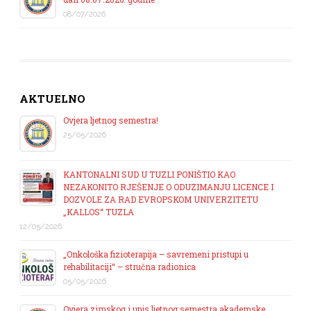
08/07/2026
AKTUELNO
Ovjera ljetnog semestra!
25/05/2026
KANTONALNI SUD U TUZLI PONIŠTIO KAO
NEZAKONITO RJEŠENJE O ODUZIMANJU LICENCE I
DOZVOLE ZA RAD EVROPSKOM UNIVERZITETU
„KALLOS“ TUZLA
12/05/2026
„Onkološka fizioterapija – savremeni pristupi u
rehabilitaciji“ – stručna radionica
05/05/2026
Ovjera zimskog i upis ljetnog semestra akademske