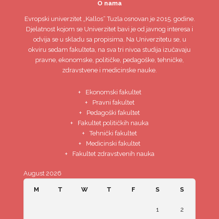
O nama
Evropski univerzitet
„Kallos“ Tuzla
osnovan je 2015. godine.
Djelatnost kojom se Univerzitet bavi je od javnog interesa i
odvija se u skladu sa propisima. Na Univerzitetu se, u
okviru sedam fakulteta, na sva tri nivoa studija izučavaju
pravne, ekonomske, političke, pedagoške, tehničke,
zdravstvene i medicinske nauke.
Ekonomski fakultet
Pravni fakultet
Pedagoški fakultet
Fakultet političkih nauka
Tehnički fakultet
Medicinski fakultet
Fakultet zdravstvenih nauka
August 2026
M
T
W
T
F
S
S
1
2