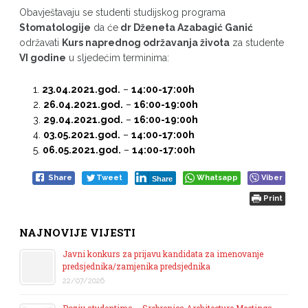
Obavještavaju se studenti studijskog programa
Stomatologije
da će
dr Dženeta Azabagić Ganić
održavati
Kurs naprednog održavanja života
za studente
VI godine
u sljedećim terminima:
23.04.2021.god.
–
14:00-17:00h
26.04.2021.god.
–
16:00-19:00h
29.04.2021.god.
–
16:00-19:00h
03.05.2021.god.
–
14:00-17:00h
06.05.2021.god.
–
14:00-17:00h
Share
Tweet
Whatsapp
Viber
Share
Print
NAJNOVIJE VIJESTI
Javni konkurs za prijavu kandidata za imenovanje
predsjednika/zamjenika predsjednika
22/07/2026