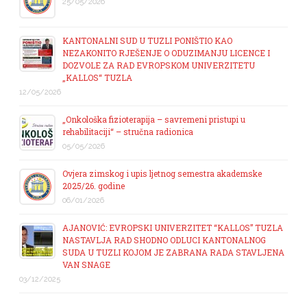
25/05/2026
KANTONALNI SUD U TUZLI PONIŠTIO KAO
NEZAKONITO RJEŠENJE O ODUZIMANJU LICENCE I
DOZVOLE ZA RAD EVROPSKOM UNIVERZITETU
„KALLOS“ TUZLA
12/05/2026
„Onkološka fizioterapija – savremeni pristupi u
rehabilitaciji“ – stručna radionica
05/05/2026
Ovjera zimskog i upis ljetnog semestra akademske
2025/26. godine
06/01/2026
AJANOVIĆ: EVROPSKI UNIVERZITET “KALLOS” TUZLA
NASTAVLJA RAD SHODNO ODLUCI KANTONALNOG
SUDA U TUZLI KOJOM JE ZABRANA RADA STAVLJENA
VAN SNAGE
03/12/2025