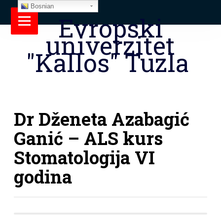
Bosnian
Evropski
univerzitet
"Kallos" Tuzla
Dr Dženeta Azabagić
Ganić – ALS kurs
Stomatologija VI
godina