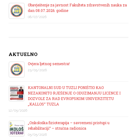
Obavještenje za javnost Fakulteta zdravstvenih nauka za
dan 08.07.2026. godine
08/07/2026
AKTUELNO
Ovjera ljetnog semestra!
25/05/2026
KANTONALNI SUD U TUZLI PONIŠTIO KAO
NEZAKONITO RJEŠENJE O ODUZIMANJU LICENCE I
DOZVOLE ZA RAD EVROPSKOM UNIVERZITETU
„KALLOS“ TUZLA
12/05/2026
„Onkološka fizioterapija – savremeni pristupi u
rehabilitaciji“ – stručna radionica
05/05/2026