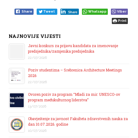
Share
Tweet
Whatsapp
Viber
Share
Print
NAJNOVIJE VIJESTI
Javni konkurs za prijavu kandidata za imenovanje
predsjednika/zamjenika predsjednika
22/07/2026
Poziv studentima – Srebrenica Architecture Meetings
2026
22/07/2026
Ovoren poziv za program “Mladi za mir: UNESCO-ov
program međukulturnog liderstva”
13/07/2026
Obavještenje za javnost Fakulteta zdravstvenih nauka za
dan 10.07.2026. godine
10/07/2026