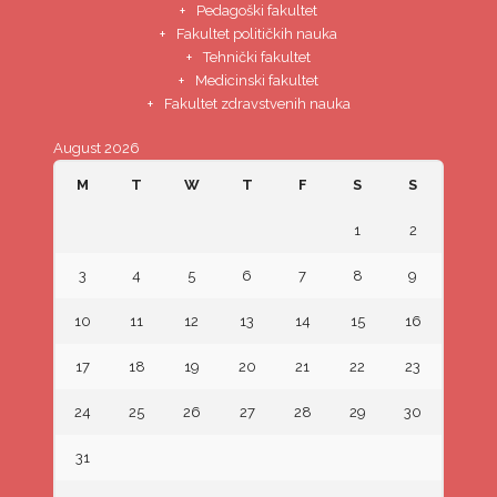
Pedagoški fakultet
Fakultet političkih nauka
Tehnički fakultet
Medicinski fakultet
Fakultet zdravstvenih nauka
August 2026
M
T
W
T
F
S
S
1
2
3
4
5
6
7
8
9
10
11
12
13
14
15
16
17
18
19
20
21
22
23
24
25
26
27
28
29
30
31