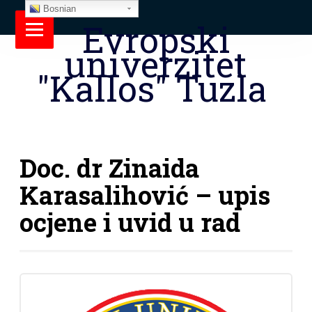
Bosnian
Evropski
univerzitet
"Kallos" Tuzla
Doc. dr Zinaida
Karasalihović – upis
ocjene i uvid u rad