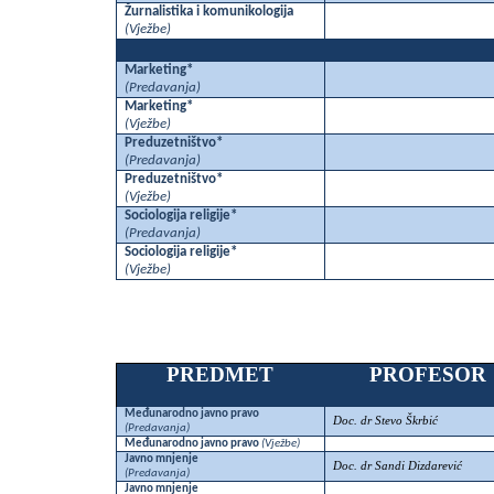
Žurnalistika i komunikologija
(Vježbe)
Marketing*
(
Predavanja)
Marketing*
(Vježbe)
Preduzetništvo*
(
Predavanja)
Preduzetništvo*
(Vježbe)
Sociologija religije*
(
Predavanja)
Sociologija religije*
(Vježbe)
PREDMET
PROFESOR
Međunarodno javno pravo
Doc. dr Stevo Škrbić
(
Predavanja)
Međunarodno javno pravo
(Vježbe)
Javno mnjenje
Doc. dr Sandi Dizdarević
(
Predavanja)
Javno mnjenje