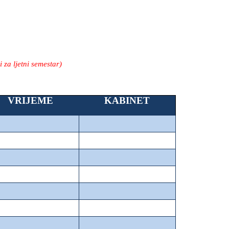
 za ljetni semestar)
VRIJEME
KABINET