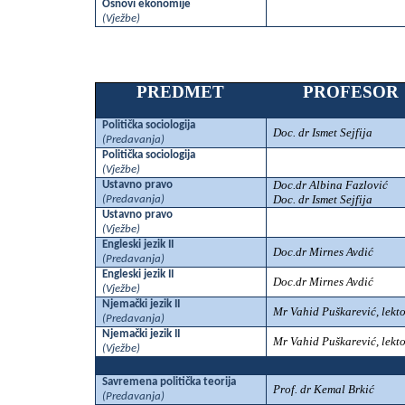
Osnovi ekonomije
(Vježbe)
PREDMET
PROFESOR
Politička sociologija
Doc. dr Ismet Sejfija
(Predavanja)
Politička sociologija
(Vježbe)
Doc.dr Albina Fazlović
Ustavno pravo
Doc. dr Ismet Sejfija
(Predavanja)
Ustavno pravo
(Vježbe)
Engleski jezik II
Doc.dr Mirnes Avdić
(Predavanja)
Engleski jezik II
Doc.dr Mirnes Avdić
(Vježbe)
Njemački jezik II
Mr Vahid Puškarević, lekt
(Predavanja)
Njemački jezik II
Mr Vahid Puškarević, lekt
(Vježbe)
Savremena politička teorija
Prof. dr Kemal Brkić
(Predavanja)