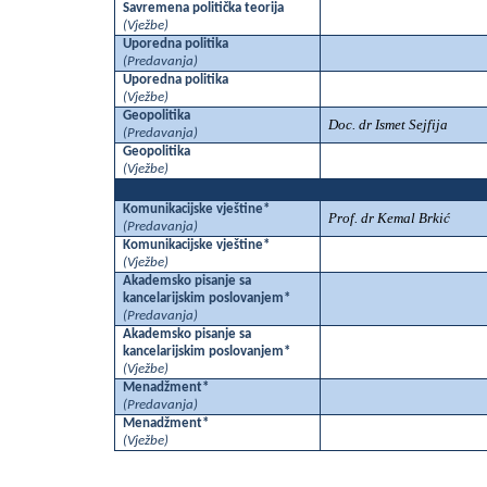
Savremena politička teorija
(Vježbe)
Uporedna politika
(Predavanja)
Uporedna politika
(Vježbe)
Geopolitika
Doc. dr Ismet Sejfija
(Predavanja)
Geopolitika
(Vježbe)
Komunikacijske vještine*
Prof. dr Kemal Brkić
(Predavanja)
Komunikacijske vještine*
(Vježbe)
Akademsko pisanje sa
kancelarijskim poslovanjem*
(Predavanja)
Akademsko pisanje sa
kancelarijskim poslovanjem*
(Vježbe)
Menadžment*
(Predavanja)
Menadžment*
(Vježbe)