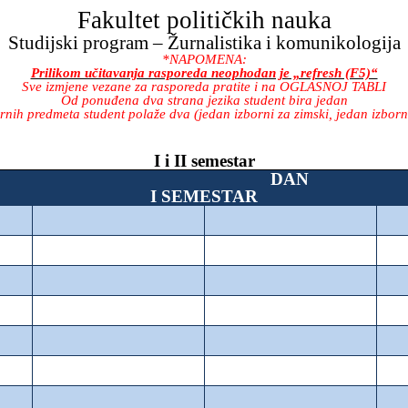
Fakultet političkih nauka
Studijski program – Žurnalistika i komunikologija
*NAPOMENA:
Prilikom učitavanja rasporeda neophodan je „refresh (F5)“
Sve izmjene vezane za rasporeda pratite i na OGLASNOJ TABLI
Od ponuđena dva strana jezika student bira jedan
ih predmeta student polaže dva (jedan izborni za zimski, jedan izborni
I i II semestar
DAN
I SEMESTAR