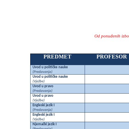
Od ponuđenih izborn
PREDMET
PROFESOR
Uvod u političke nauke
(Predavanja)
Uvod u političke nauke
(Vježbe)
Uvod u pravo
(Predavanja)
Uvod u pravo
(Vježbe)
Engleski jezik I
(Predavanja)
Engleski jezik I
(Vježbe)
Njemački jezik I
(Predavanja)