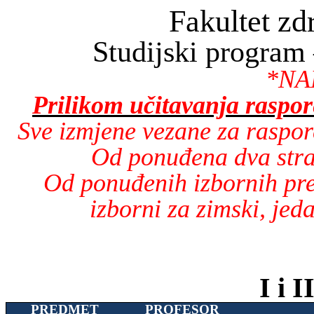
Fakultet zd
Studijski program
*NA
Prilikom učitavanja raspo
Sve izmjene vezane za rasp
Od ponuđena dva stran
Od ponuđenih izbornih pre
izborni za zimski, jed
I i 
PREDMET
PROFESOR