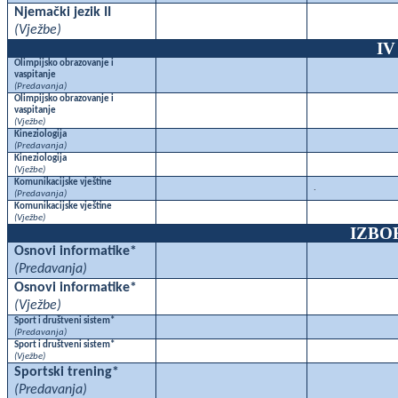
Njemački jezik II
(Vježbe)
IV
Olimpijsko obrazovanje i
vaspitanje
(Predavanja)
Olimpijsko obrazovanje i
vaspitanje
(Vježbe)
Kineziologija
(Predavanja)
Kineziologija
(Vježbe)
Komunikacijske vještine
.
(Predavanja)
Komunikacijske vještine
(Vježbe)
IZBO
Osnovi informatike*
(Predavanja)
Osnovi informatike*
(Vježbe)
Sport i društveni sistem*
(Predavanja)
Sport i društveni sistem*
(Vježbe)
Sportski trening*
(Predavanja)