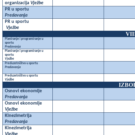
organizacija
Vježbe
PR u sportu
Predavanja
PR u sportu
Vježbe
VI
Planiranje i programiranje u
sportu
Predavanja
Planiranje i programiranje u
sportu
Vježbe
Preduzetništvo u sportu
Predavanja
Preduzetništvo u sportu
Vježbe
IZBO
Osnovi ekonomije
Predavanja
Osnovi ekonomije
Vježbe
Kinezimetrija
Predavanja
Kinezimetrija
Vježbe