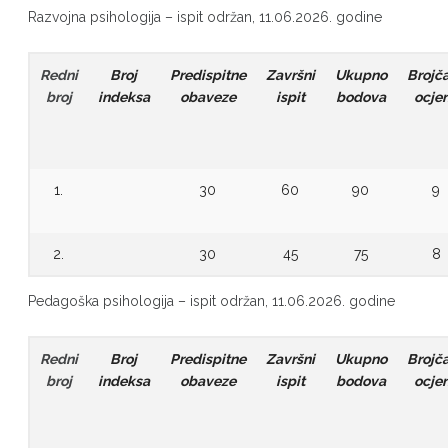
Razvojna psihologija – ispit održan, 11.06.2026. godine
Redni
Broj
Predispitne
Završni
Ukupno
Brojč
broj
indeksa
obaveze
ispit
bodova
ocje
1.
30
60
90
9
2.
30
45
75
8
Pedagoška psihologija – ispit održan, 11.06.2026. godine
Redni
Broj
Predispitne
Završni
Ukupno
Brojč
broj
indeksa
obaveze
ispit
bodova
ocje