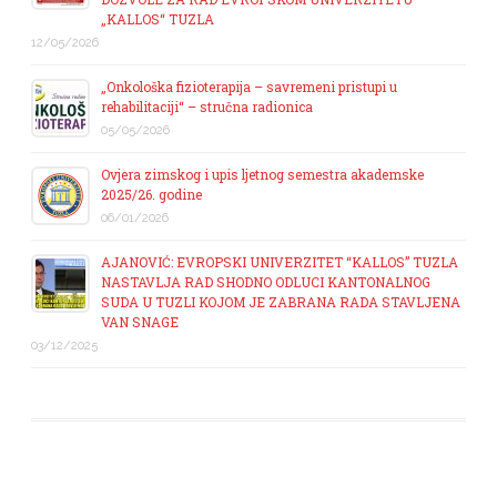
„KALLOS“ TUZLA
12/05/2026
„Onkološka fizioterapija – savremeni pristupi u
rehabilitaciji“ – stručna radionica
05/05/2026
Ovjera zimskog i upis ljetnog semestra akademske
2025/26. godine
06/01/2026
AJANOVIĆ: EVROPSKI UNIVERZITET “KALLOS” TUZLA
NASTAVLJA RAD SHODNO ODLUCI KANTONALNOG
SUDA U TUZLI KOJOM JE ZABRANA RADA STAVLJENA
VAN SNAGE
03/12/2025