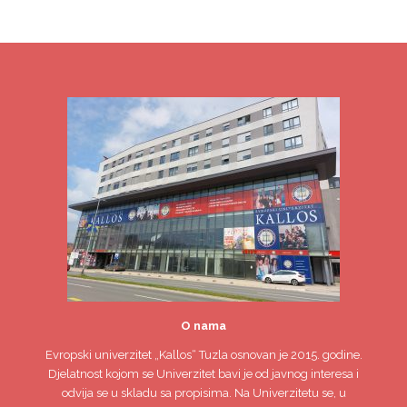
O nama
Evropski univerzitet
„Kallos“ Tuzla
osnovan je 2015. godine.
Djelatnost kojom se Univerzitet bavi je od javnog interesa i
odvija se u skladu sa propisima. Na Univerzitetu se, u