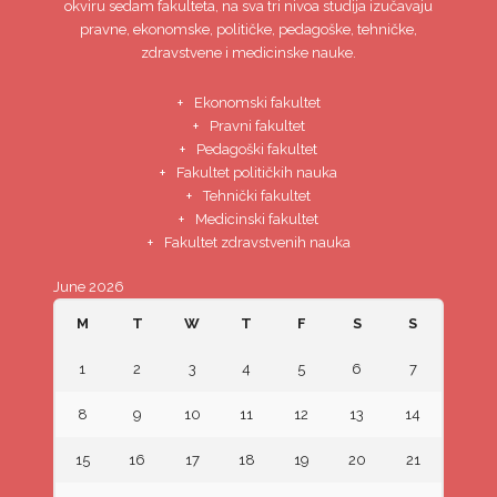
okviru sedam fakulteta, na sva tri nivoa studija izučavaju
pravne, ekonomske, političke, pedagoške, tehničke,
zdravstvene i medicinske nauke.
Ekonomski fakultet
Pravni fakultet
Pedagoški fakultet
Fakultet političkih nauka
Tehnički fakultet
Medicinski fakultet
Fakultet zdravstvenih nauka
June 2026
M
T
W
T
F
S
S
1
2
3
4
5
6
7
8
9
10
11
12
13
14
15
16
17
18
19
20
21