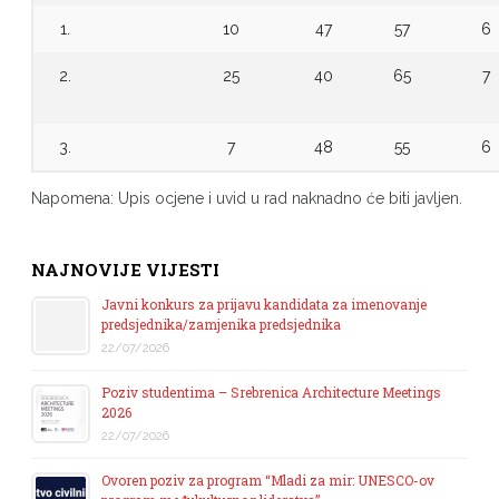
1.
10
47
57
6
2.
25
40
65
7
3.
7
48
55
6
Napomena: Upis ocjene i uvid u rad naknadno će biti javljen.
NAJNOVIJE VIJESTI
Javni konkurs za prijavu kandidata za imenovanje
predsjednika/zamjenika predsjednika
22/07/2026
Poziv studentima – Srebrenica Architecture Meetings
2026
22/07/2026
Ovoren poziv za program “Mladi za mir: UNESCO-ov