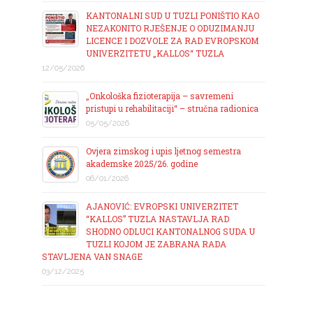
KANTONALNI SUD U TUZLI PONIŠTIO KAO
NEZAKONITO RJEŠENJE O ODUZIMANJU
LICENCE I DOZVOLE ZA RAD EVROPSKOM
UNIVERZITETU „KALLOS“ TUZLA
12/05/2026
„Onkološka fizioterapija – savremeni
pristupi u rehabilitaciji“ – stručna radionica
05/05/2026
Ovjera zimskog i upis ljetnog semestra
akademske 2025/26. godine
06/01/2026
AJANOVIĆ: EVROPSKI UNIVERZITET
“KALLOS” TUZLA NASTAVLJA RAD
SHODNO ODLUCI KANTONALNOG SUDA U
TUZLI KOJOM JE ZABRANA RADA
STAVLJENA VAN SNAGE
03/12/2025