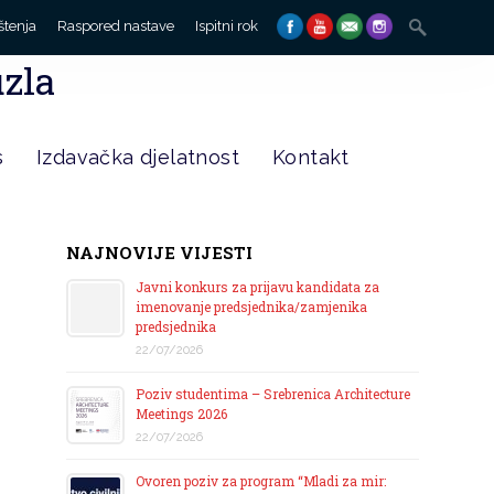
Search
štenja
Raspored nastave
Ispitni rok
for:
uzla
s
Izdavačka djelatnost
Kontakt
NAJNOVIJE VIJESTI
Javni konkurs za prijavu kandidata za
imenovanje predsjednika/zamjenika
predsjednika
22/07/2026
Poziv studentima – Srebrenica Architecture
Meetings 2026
22/07/2026
Ovoren poziv za program “Mladi za mir: