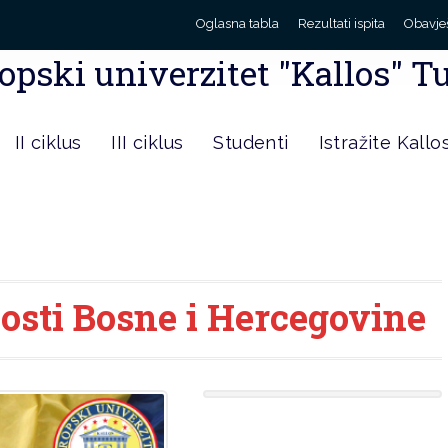
Oglasna tabla
Rezultati ispita
Obavje
opski univerzitet "Kallos" T
II ciklus
III ciklus
Studenti
Istražite Kallo
osti Bosne i Hercegovine