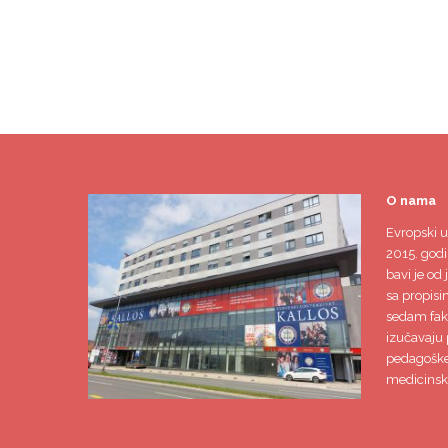
O nama
Evropski u
2015. godi
bavi je od 
sa propisi
sedam faku
izučavaju 
pedagoške,
medicinsk