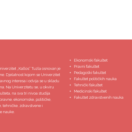
Ekonomski fakultet
Pravni fakultet
niverzitet
„Kallos“ Tuzla
osnovan je
Pedagoški fakultet
ne. Djelatnost kojom se Univerzitet
Fakultet političkih nauka
javnog interesa i odvija se u skladu
Tehnički fakultet
ma. Na Univerzitetu se, u okviru
Medicinski fakultet
lteta, na sva tri nivoa studija
Fakultet zdravstvenih nauka
pravne, ekonomske, političke,
 tehničke, zdravstvene i
e nauke.