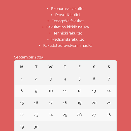
Ekonomski fakultet
Pravni fakultet
Pedagoški fakultet
Fakultet političkih nauka
Tehnički fakultet
Medicinski fakultet
Fakultet zdravstvenih nauka
September 2025
M
T
W
T
F
S
S
1
2
3
4
5
6
7
8
9
10
11
12
13
14
15
16
17
18
19
20
21
22
23
24
25
26
27
28
29
30