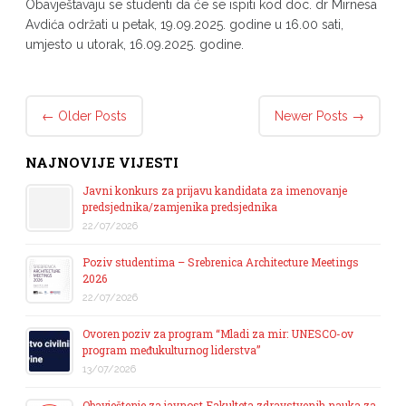
Obavještavaju se studenti da će se ispiti kod doc. dr Mirnesa
Avdića održati u petak, 19.09.2025. godine u 16.00 sati,
umjesto u utorak, 16.09.2025. godine.
Post navigation
←
Older Posts
Newer Posts
→
NAJNOVIJE VIJESTI
Javni konkurs za prijavu kandidata za imenovanje
predsjednika/zamjenika predsjednika
22/07/2026
Poziv studentima – Srebrenica Architecture Meetings
2026
22/07/2026
Ovoren poziv za program “Mladi za mir: UNESCO-ov
program međukulturnog liderstva”
13/07/2026
Obavještenje za javnost Fakulteta zdravstvenih nauka za