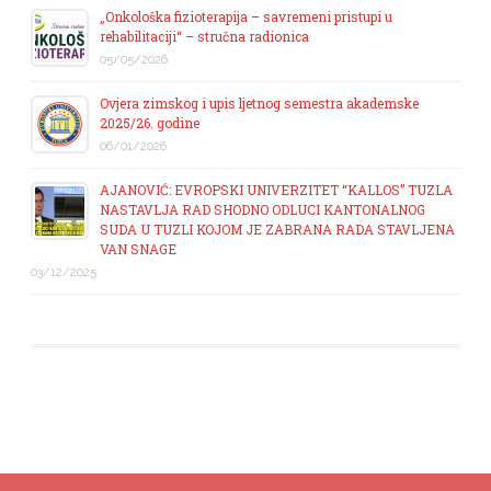
„Onkološka fizioterapija – savremeni pristupi u
rehabilitaciji“ – stručna radionica
05/05/2026
Ovjera zimskog i upis ljetnog semestra akademske
2025/26. godine
06/01/2026
AJANOVIĆ: EVROPSKI UNIVERZITET “KALLOS” TUZLA
NASTAVLJA RAD SHODNO ODLUCI KANTONALNOG
SUDA U TUZLI KOJOM JE ZABRANA RADA STAVLJENA
VAN SNAGE
03/12/2025