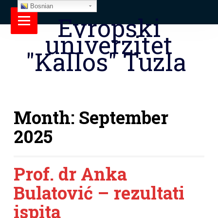
Bosnian
Evropski
univerzitet
"Kallos" Tuzla
Month:
September
2025
Prof. dr Anka
Bulatović – rezultati
ispita