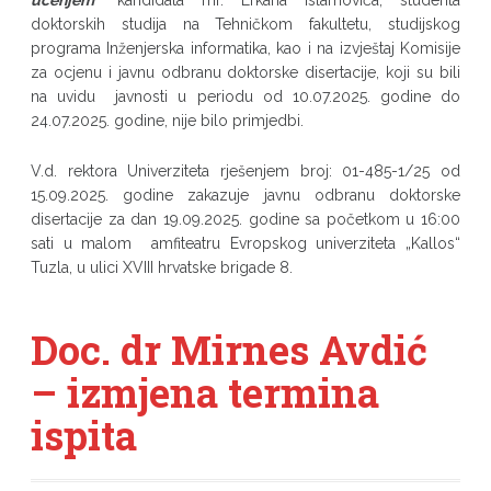
učenjem“
kandidata mr. Erkana Islamovića, studenta
doktorskih studija na Tehničkom fakultetu, studijskog
programa Inženjerska informatika, kao i na izvještaj Komisije
za ocjenu i javnu odbranu doktorske disertacije, koji su bili
na uvidu javnosti u periodu od 10.07.2025. godine do
24.07.2025. godine, nije bilo primjedbi.
V.d. rektora Univerziteta rješenjem broj: 01-485-1/25 od
15.09.2025. godine zakazuje javnu odbranu doktorske
disertacije za dan 19.09.2025. godine sa početkom u 16:00
sati u malom amfiteatru Evropskog univerziteta „Kallos“
Tuzla, u ulici XVIII hrvatske brigade 8.
Doc. dr Mirnes Avdić
– izmjena termina
ispita