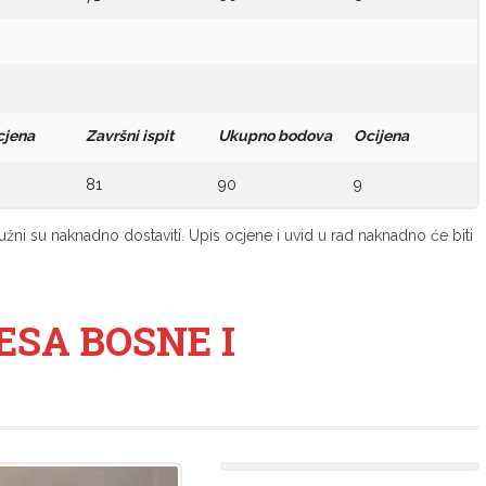
cjena
Završni ispit
Ukupno bodova
Ocijena
81
90
9
užni su naknadno dostaviti. Upis ocjene i uvid u rad naknadno će biti
ESA BOSNE I