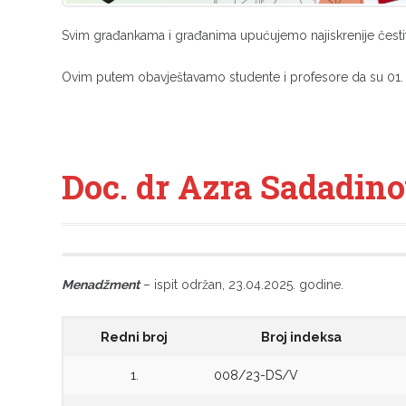
Svim građankama i građanima upućujemo najiskrenije čes
Ovim putem obavještavamo studente i profesore da su 01. i 
Doc. dr Azra Sadadinov
Menadžment
– ispit održan, 23.04.2025. godine.
Redni broj
Broj indeksa
1.
008/23-DS/V