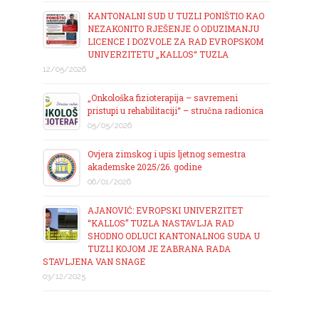
KANTONALNI SUD U TUZLI PONIŠTIO KAO
NEZAKONITO RJEŠENJE O ODUZIMANJU
LICENCE I DOZVOLE ZA RAD EVROPSKOM
UNIVERZITETU „KALLOS“ TUZLA
12/05/2026
„Onkološka fizioterapija – savremeni
pristupi u rehabilitaciji“ – stručna radionica
05/05/2026
Ovjera zimskog i upis ljetnog semestra
akademske 2025/26. godine
06/01/2026
AJANOVIĆ: EVROPSKI UNIVERZITET
“KALLOS” TUZLA NASTAVLJA RAD
SHODNO ODLUCI KANTONALNOG SUDA U
TUZLI KOJOM JE ZABRANA RADA
STAVLJENA VAN SNAGE
03/12/2025