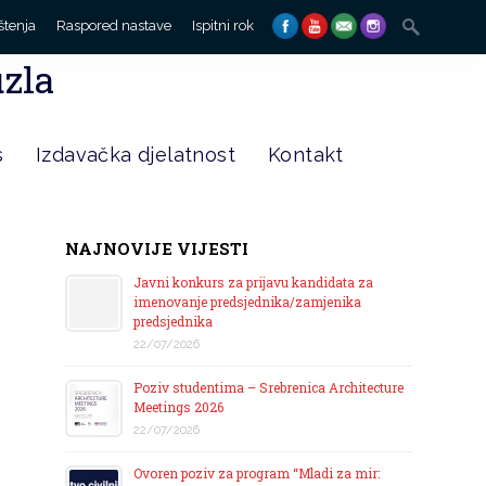
Search
štenja
Raspored nastave
Ispitni rok
for:
uzla
s
Izdavačka djelatnost
Kontakt
NAJNOVIJE VIJESTI
Javni konkurs za prijavu kandidata za
imenovanje predsjednika/zamjenika
predsjednika
22/07/2026
Poziv studentima – Srebrenica Architecture
Meetings 2026
22/07/2026
Ovoren poziv za program “Mladi za mir: