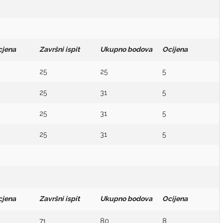
cjena
Završni ispit
Ukupno bodova
Ocijena
25
25
5
25
31
5
25
31
5
25
31
5
cjena
Završni ispit
Ukupno bodova
Ocijena
71
80
8