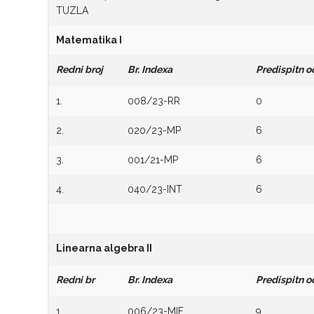
TUZLA
Matematika I
Redni broj
Br. Indexa
Predispitn o
1.
008/23-RR
0
2.
020/23-MP
6
3.
001/21-MP
6
4.
040/23-INT
6
Linearna algebra II
Redni br
Br. Indexa
Predispitn o
1.
006/23-MIF
9