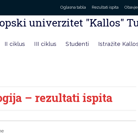
Oglasna tabla
Rezultati ispita
Obavje
opski univerzitet "Kallos" T
II ciklus
III ciklus
Studenti
Istražite Kallo
ija – rezultati ispita
ne