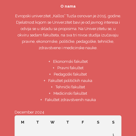
O nama
Evropski univerzitet
„Kallos“ Tuzla
osnovan je 2015. godine.
Djelatnost kojom se Univerzitet bavi je od javnog interesa i
odvija se u skladu sa propisima. Na Univerzitetu se, u
okviru sedam fakulteta, na sva tri nivoa studija izučavaju
pravne, ekonomske, političke, pedagoške, tehničke,
zdravstvene i medicinske nauke.
Ekonomski fakultet
Pravni fakultet
Pedagoški fakultet
Fakultet političkih nauka
Tehnički fakultet
Medicinski fakultet
Fakultet zdravstvenih nauka
December 2024
M
T
W
T
F
S
S
1