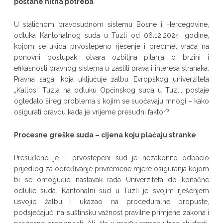
postane hitna potreba
U statičnom pravosudnom sistemu Bosne i Hercegovine,
odluka Kantonalnog suda u Tuzli od 06.12.2024. godine,
kojom se ukida prvostepeno rješenje i predmet vraća na
ponovni postupak, otvara ozbiljna pitanja o brzini i
efikasnosti pravnog sistema u zaštiti prava i interesa stranaka.
Pravna saga, koja uključuje žalbu Evropskog univerziteta
„Kallos“ Tuzla na odluku Općinskog suda u Tuzli, postaje
ogledalo šireg problema s kojim se suočavaju mnogi – kako
osigurati pravdu kada je vrijeme presudni faktor?
Procesne greške suda – cijena koju plaćaju stranke
Presuđeno je – prvostepeni sud je nezakonito odbacio
prijedlog za određivanje privremene mjere osiguranja kojom
bi se omogućio nastavak rada Univerziteta do konačne
odluke suda. Kantonalni sud u Tuzli je svojim rješenjem
usvojio žalbu i ukazao na proceduralne propuste,
podsjećajući na suštinsku važnost pravilne primjene zakona i