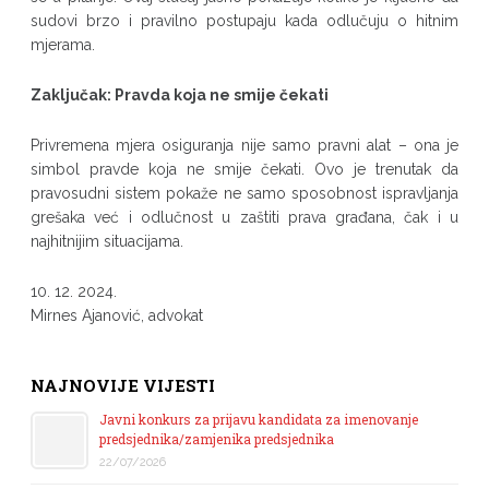
sudovi brzo i pravilno postupaju kada odlučuju o hitnim
mjerama.
Zaključak: Pravda koja ne smije čekati
Privremena mjera osiguranja nije samo pravni alat – ona je
simbol pravde koja ne smije čekati. Ovo je trenutak da
pravosudni sistem pokaže ne samo sposobnost ispravljanja
grešaka već i odlučnost u zaštiti prava građana, čak i u
najhitnijim situacijama.
10. 12. 2024.
Mirnes Ajanović, advokat
NAJNOVIJE VIJESTI
Javni konkurs za prijavu kandidata za imenovanje
predsjednika/zamjenika predsjednika
22/07/2026