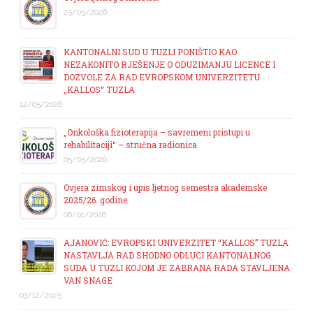
25/05/2026
KANTONALNI SUD U TUZLI PONIŠTIO KAO
NEZAKONITO RJEŠENJE O ODUZIMANJU LICENCE I
DOZVOLE ZA RAD EVROPSKOM UNIVERZITETU
„KALLOS“ TUZLA
12/05/2026
„Onkološka fizioterapija – savremeni pristupi u
rehabilitaciji“ – stručna radionica
05/05/2026
Ovjera zimskog i upis ljetnog semestra akademske
2025/26. godine
06/01/2026
AJANOVIĆ: EVROPSKI UNIVERZITET “KALLOS” TUZLA
NASTAVLJA RAD SHODNO ODLUCI KANTONALNOG
SUDA U TUZLI KOJOM JE ZABRANA RADA STAVLJENA
VAN SNAGE
03/12/2025