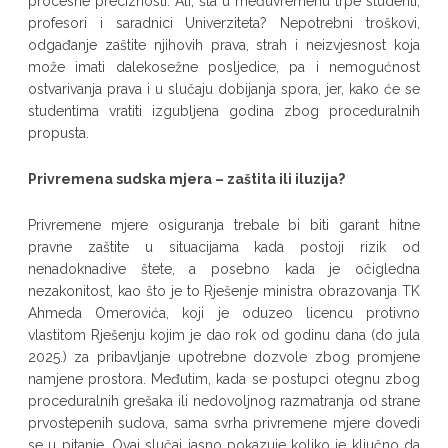
procesne preciznosti. Ali, šta u međuvremenu trpe studenti,
profesori i saradnici Univerziteta? Nepotrebni troškovi,
odgađanje zaštite njihovih prava, strah i neizvjesnost koja
može imati dalekosežne posljedice, pa i nemogućnost
ostvarivanja prava i u slučaju dobijanja spora, jer, kako će se
studentima vratiti izgubljena godina zbog proceduralnih
propusta.
Privremena sudska mjera – zaštita ili iluzija?
Privremene mjere osiguranja trebale bi biti garant hitne
pravne zaštite u situacijama kada postoji rizik od
nenadoknadive štete, a posebno kada je očigledna
nezakonitost, kao što je to Rješenje ministra obrazovanja TK
Ahmeda Omerovića, koji je oduzeo licencu protivno
vlastitom Rješenju kojim je dao rok od godinu dana (do jula
2025.) za pribavljanje upotrebne dozvole zbog promjene
namjene prostora. Međutim, kada se postupci otegnu zbog
proceduralnih grešaka ili nedovoljnog razmatranja od strane
prvostepenih sudova, sama svrha privremene mjere dovedi
se u pitanje. Ovaj slučaj jasno pokazuje koliko je ključno da