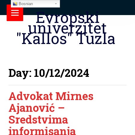
Bosnian
Evropski
univerzitet
"Kallos" Tuzla
Day:
10/12/2024
Advokat Mirnes
Ajanović –
Sredstvima
informisanja