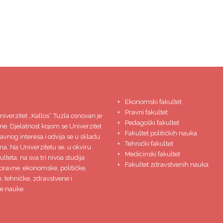
Ekonomski fakultet
Pravni fakultet
niverzitet
„Kallos“ Tuzla
osnovan je
Pedagoški fakultet
ne. Djelatnost kojom se Univerzitet
Fakultet političkih nauka
javnog interesa i odvija se u skladu
Tehnički fakultet
ma. Na Univerzitetu se, u okviru
Medicinski fakultet
lteta, na sva tri nivoa studija
Fakultet zdravstvenih nauka
pravne, ekonomske, političke,
 tehničke, zdravstvene i
e nauke.