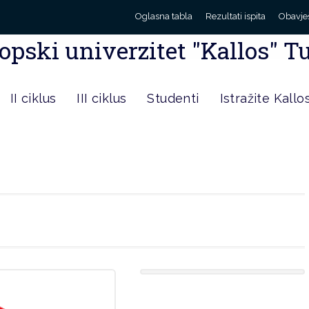
Oglasna tabla
Rezultati ispita
Obavje
opski univerzitet "Kallos" T
II ciklus
III ciklus
Studenti
Istražite Kallo