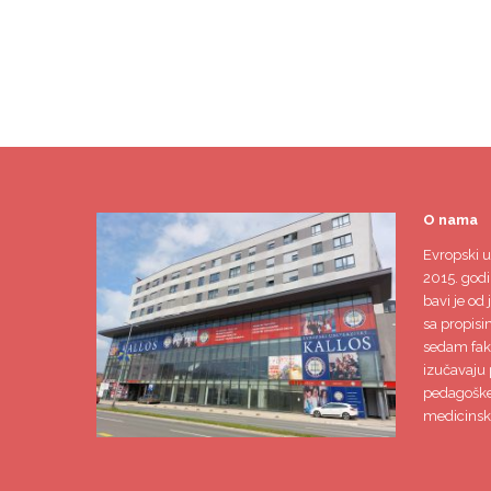
O nama
Evropski u
2015. godi
bavi je od 
sa propisi
sedam faku
izučavaju 
pedagoške,
medicinsk