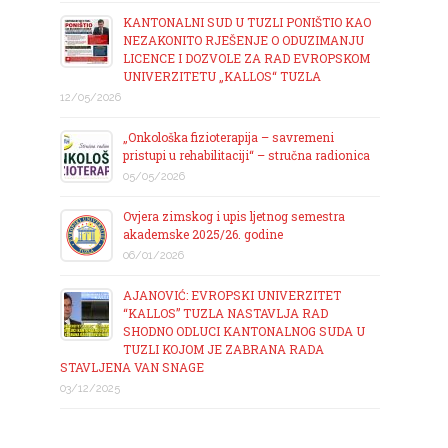
KANTONALNI SUD U TUZLI PONIŠTIO KAO
NEZAKONITO RJEŠENJE O ODUZIMANJU
LICENCE I DOZVOLE ZA RAD EVROPSKOM
UNIVERZITETU „KALLOS“ TUZLA
12/05/2026
„Onkološka fizioterapija – savremeni
pristupi u rehabilitaciji“ – stručna radionica
05/05/2026
Ovjera zimskog i upis ljetnog semestra
akademske 2025/26. godine
06/01/2026
AJANOVIĆ: EVROPSKI UNIVERZITET
“KALLOS” TUZLA NASTAVLJA RAD
SHODNO ODLUCI KANTONALNOG SUDA U
TUZLI KOJOM JE ZABRANA RADA
STAVLJENA VAN SNAGE
03/12/2025