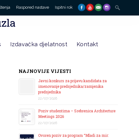
Search
štenja
Raspored nastave
Ispitni rok
for:
uzla
s
Izdavačka djelatnost
Kontakt
NAJNOVIJE VIJESTI
Javni konkurs za prijavu kandidata za
imenovanje predsjednika/zamjenika
predsjednika
22/07/2026
Poziv studentima – Srebrenica Architecture
Meetings 2026
22/07/2026
Ovoren poziv za program “Mladi za mir: