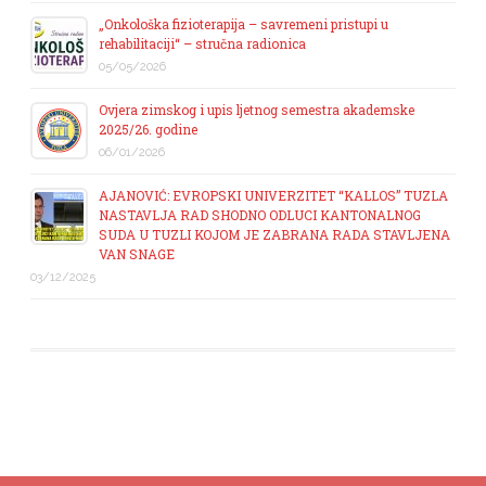
„Onkološka fizioterapija – savremeni pristupi u
rehabilitaciji“ – stručna radionica
05/05/2026
Ovjera zimskog i upis ljetnog semestra akademske
2025/26. godine
06/01/2026
AJANOVIĆ: EVROPSKI UNIVERZITET “KALLOS” TUZLA
NASTAVLJA RAD SHODNO ODLUCI KANTONALNOG
SUDA U TUZLI KOJOM JE ZABRANA RADA STAVLJENA
VAN SNAGE
03/12/2025