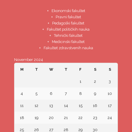
Ekonomski fakultet
Pravni fakultet
Pedagoški fakultet
Fakultet političkih nauka
Tehnički fakultet
Medicinski fakultet
Fakultet zdravstvenih nauka
November 2024
M
T
W
T
F
S
S
1
2
3
4
5
6
7
8
9
10
11
12
13
14
15
16
17
18
19
20
21
22
23
24
25
26
27
28
29
30