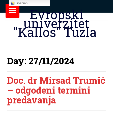
Bosnian
Evropski
univerzitet
"Kallos" Tuzla
Day:
27/11/2024
Doc. dr Mirsad Trumić
– odgođeni termini
predavanja