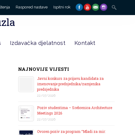
Search
štenja
Raspored nastave
Ispitni rok
for:
uzla
s
Izdavačka djelatnost
Kontakt
NAJNOVIJE VIJESTI
Javni konkurs za prijavu kandidata za
imenovanje predsjednika/zamjenika
predsjednika
22/07/2026
Poziv studentima – Srebrenica Architecture
Meetings 2026
22/07/2026
Ovoren poziv za program “Mladi za mir: