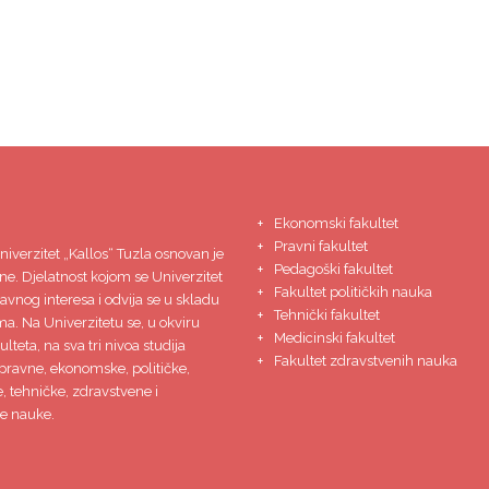
Ekonomski fakultet
Pravni fakultet
niverzitet
„Kallos“ Tuzla
osnovan je
Pedagoški fakultet
ne. Djelatnost kojom se Univerzitet
Fakultet političkih nauka
javnog interesa i odvija se u skladu
Tehnički fakultet
ma. Na Univerzitetu se, u okviru
Medicinski fakultet
lteta, na sva tri nivoa studija
Fakultet zdravstvenih nauka
pravne, ekonomske, političke,
 tehničke, zdravstvene i
e nauke.