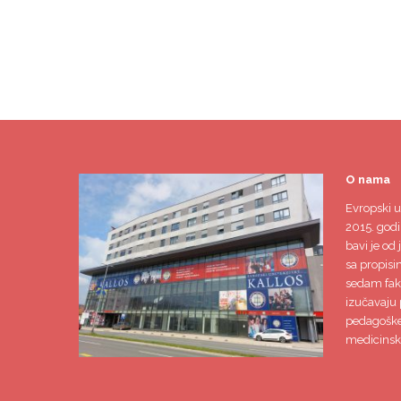
O nama
Evropski u
2015. godi
bavi je od 
sa propisi
sedam faku
izučavaju 
pedagoške,
medicinsk