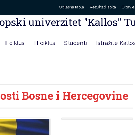
Oglasna tabla
Rezultati ispita
Obavje
opski univerzitet "Kallos" T
II ciklus
III ciklus
Studenti
Istražite Kallo
osti Bosne i Hercegovine