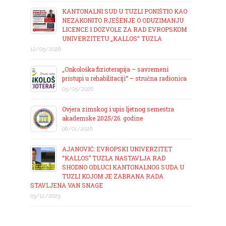
KANTONALNI SUD U TUZLI PONIŠTIO KAO
NEZAKONITO RJEŠENJE O ODUZIMANJU
LICENCE I DOZVOLE ZA RAD EVROPSKOM
UNIVERZITETU „KALLOS“ TUZLA
12/05/2026
„Onkološka fizioterapija – savremeni
pristupi u rehabilitaciji“ – stručna radionica
05/05/2026
Ovjera zimskog i upis ljetnog semestra
akademske 2025/26. godine
06/01/2026
AJANOVIĆ: EVROPSKI UNIVERZITET
“KALLOS” TUZLA NASTAVLJA RAD
SHODNO ODLUCI KANTONALNOG SUDA U
TUZLI KOJOM JE ZABRANA RADA
STAVLJENA VAN SNAGE
03/12/2025