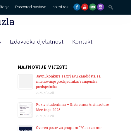
Search
štenja
Raspored nastave
Ispitni rok
for:
uzla
s
Izdavačka djelatnost
Kontakt
NAJNOVIJE VIJESTI
Javni konkurs za prijavu kandidata za
imenovanje predsjednika/zamjenika
predsjednika
22/07/2026
Poziv studentima – Srebrenica Architecture
Meetings 2026
22/07/2026
Ovoren poziv za program “Mladi za mir: