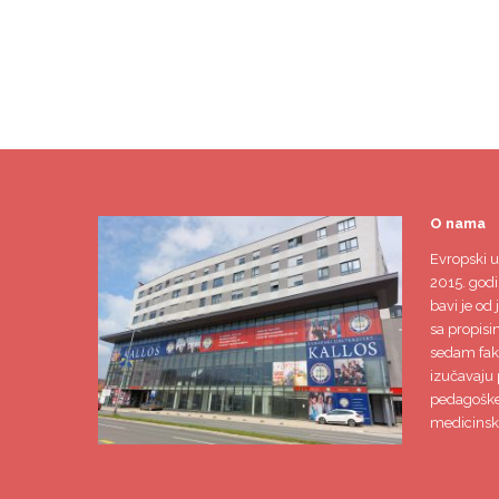
O nama
Evropski u
2015. godi
bavi je od 
sa propisi
sedam faku
izučavaju 
pedagoške,
medicinsk