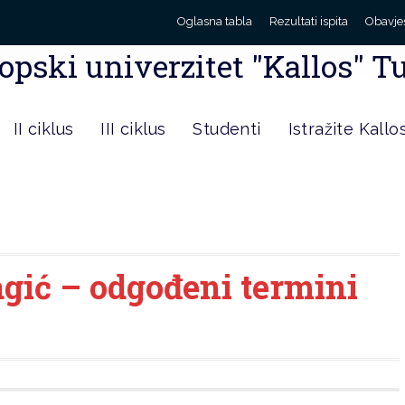
Oglasna tabla
Rezultati ispita
Obavje
opski univerzitet "Kallos" T
II ciklus
III ciklus
Studenti
Istražite Kallo
agić – odgođeni termini