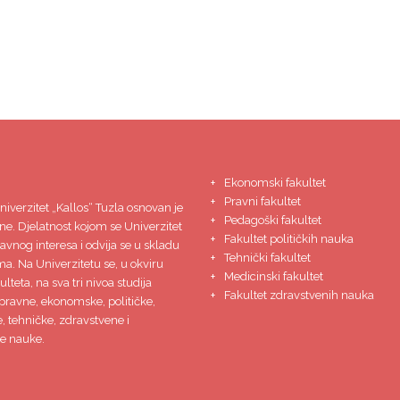
Ekonomski fakultet
Pravni fakultet
niverzitet
„Kallos“ Tuzla
osnovan je
Pedagoški fakultet
ne. Djelatnost kojom se Univerzitet
Fakultet političkih nauka
javnog interesa i odvija se u skladu
Tehnički fakultet
ma. Na Univerzitetu se, u okviru
Medicinski fakultet
lteta, na sva tri nivoa studija
Fakultet zdravstvenih nauka
pravne, ekonomske, političke,
 tehničke, zdravstvene i
e nauke.