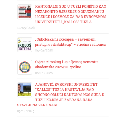
KANTONALNI SUD U TUZLI PONIŠTIO KAO
NEZAKONITO RJEŠENJE O ODUZIMANJU
LICENCE I DOZVOLE ZA RAD EVROPSKOM
UNIVERZITETU „KALLOS“ TUZLA
12/05/2026
„Onkološka fizioterapija – savremeni
pristupi u rehabilitaciji“ – stručna radionica
05/05/2026
Ovjera zimskog i upis ljetnog semestra
akademske 2025/26. godine
06/01/2026
AJANOVIĆ: EVROPSKI UNIVERZITET
“KALLOS” TUZLA NASTAVLJA RAD
SHODNO ODLUCI KANTONALNOG SUDA U
TUZLI KOJOM JE ZABRANA RADA
STAVLJENA VAN SNAGE
03/12/2025