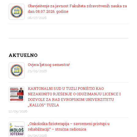
Obavještenje za javnost Fakulteta zdravstvenih nauka za
dan 08.07.2026. godine
08/07/2026
AKTUELNO
Ovjera ljetnog semestra!
25/05/2026
KANTONALNI SUD U TUZLI PONIŠTIO KAO
NEZAKONITO RJEŠENJE O ODUZIMANJU LICENCE I
DOZVOLE ZA RAD EVROPSKOM UNIVERZITETU
„KALLOS“ TUZLA
12/05/2026
„Onkološka fizioterapija – savremeni pristupi u
rehabilitaciji“ – stručna radionica
05/05/2026