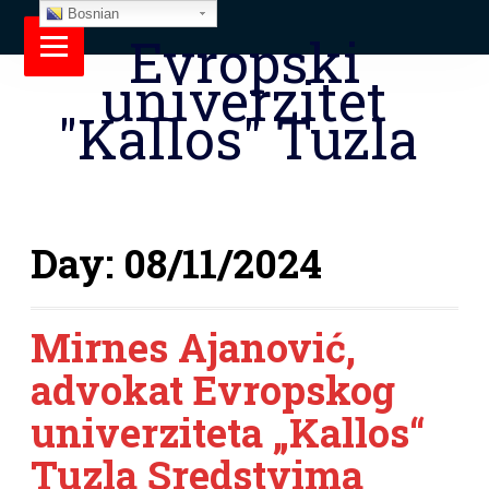
Bosnian
Evropski
univerzitet
"Kallos" Tuzla
Day:
08/11/2024
Mirnes Ajanović,
advokat Evropskog
univerziteta „Kallos“
Tuzla Sredstvima