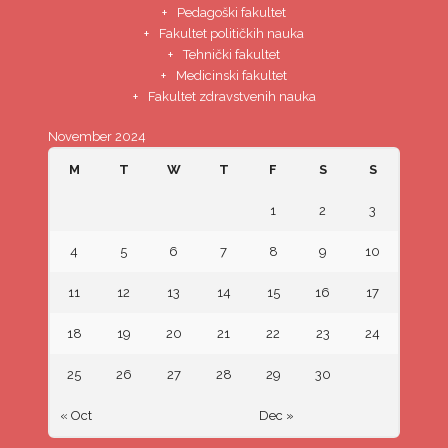
Pedagoški fakultet
Fakultet političkih nauka
Tehnički fakultet
Medicinski fakultet
Fakultet zdravstvenih nauka
November 2024
M
T
W
T
F
S
S
1
2
3
4
5
6
7
8
9
10
11
12
13
14
15
16
17
18
19
20
21
22
23
24
25
26
27
28
29
30
« Oct
Dec »