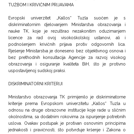
TUŽBOM I KRIVIČNIM PRIJAVAMA
Evropski univerzitet „Kallos“ Tuzla suočen je s
diskriminatornim djelovanjem Ministarstva obrazovanja i
nauke TK, koje je rezultirao nezakonitim oduzimanjem
licence za rad ovoj visokoškolskoj ustanovi, ali i
podnošenjem krivičnih prijava protiv odgovornih lica.
Rješenje Ministarstva je doneseno bez objektivnog osnova i
bez prethodnih konsultacija Agencije za razvoj visokog
obrazovanja i osiguranje kvaliteta BiH, što je protivno
uspostavljenoj sudskoj praksi.
DISKRIMINATORNI KRITERIJI
Ministarstvo obrazovanja TK primijenilo je diskriminatorne
kriterije prema Evropskom univerzitetu „Kallos“ Tuzla u
odnosu na druge obrazovne institucije koje rade u sličnim
okolnostima, sa dodatnim rokovima za ispunjenje potrebnih
uslova. Ovakav postupak je protivan osnovnim principima
jednakosti i pravičnosti, što potvrđuje kršenje i Zakona o