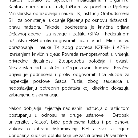
“Kallos” obratio se sljedećim institucijama i organima:
Kantonalnom sudu u Tuzli, tužbom za poništenje Rješenja
Ministarstva obrazovanja i nauke TK, Instituciji Ombudsmena
BiH, za poništenje i ukidanje Rješenja po osnovu ništavosti i
pravu nadzora. Takođe, podnesena je krivična prijava
Državnoj agenciji za istrage i zaštitu (SIPA) i Federalnom
tužilaštvu FBiH protiv odgovornih lica u Vladi i Ministarstvu
obrazovanja i nauke TK zbog povreda KZFBiH i KZBiH
izvršenjem krivičnih djela: Povreda ravnopravnosti u vršenju
privredne djelatnosti, Zloupotreba položaja i ovlasti,
Nesavjestan rad u službi i Organizovani kriminal. Krivična
prijava je podnesena i protiv odgovornih lica Službe za
inspekcije poslove Grada Tuzla, zbog saučešća u
nedostavljanju potrebnih podataka koji direktno dokazuju
zabranjenu diskriminaciju.
Nakon dobijanja izvještaja nadležnih institucija o različitom
postupanju u odnosu na druge ustanove i Evropski
univerzitet „Kallos“, biće podnesena tužba i po osnovu
Zakona o zabrani diskriminacije BiH, a sve sa ciljem
donošenja sudskih odluka koje će zaštiti prava Univerziteta i