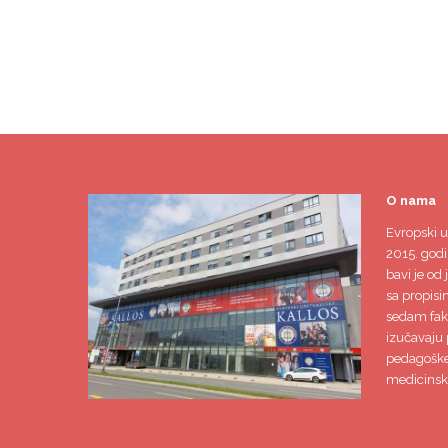
O nama
Evropski u
2015. godi
bavi je od 
sa propisi
sedam faku
izučavaju 
pedagoške,
medicinsk