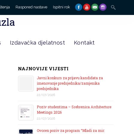
Search
štenja
Raspored nastave
Ispitni rok
for:
uzla
s
Izdavačka djelatnost
Kontakt
NAJNOVIJE VIJESTI
Javni konkurs za prijavu kandidata za
imenovanje predsjednika/zamjenika
predsjednika
22/07/2026
Poziv studentima – Srebrenica Architecture
Meetings 2026
22/07/2026
Ovoren poziv za program “Mladi za mir: