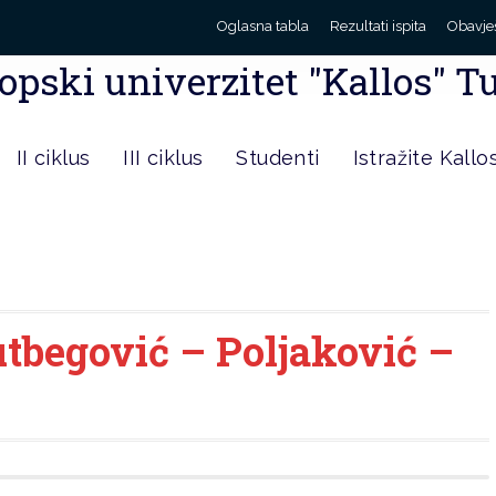
Oglasna tabla
Rezultati ispita
Obavje
opski univerzitet "Kallos" T
II ciklus
III ciklus
Studenti
Istražite Kallo
tbegović – Poljaković –