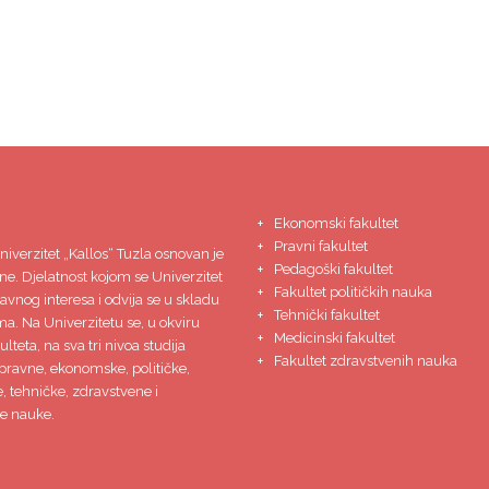
Ekonomski fakultet
Pravni fakultet
niverzitet
„Kallos“ Tuzla
osnovan je
Pedagoški fakultet
ne. Djelatnost kojom se Univerzitet
Fakultet političkih nauka
javnog interesa i odvija se u skladu
Tehnički fakultet
ma. Na Univerzitetu se, u okviru
Medicinski fakultet
lteta, na sva tri nivoa studija
Fakultet zdravstvenih nauka
pravne, ekonomske, političke,
 tehničke, zdravstvene i
e nauke.