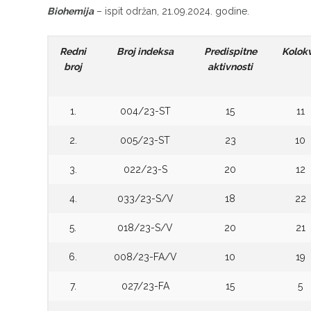
Biohemija
– ispit održan, 21.09.2024. godine.
Redni
Broj indeksa
Predispitne
Kolokv
broj
aktivnosti
1.
004/23-ST
15
11
2.
005/23-ST
23
10
3.
022/23-S
20
12
4.
033/23-S/V
18
22
5.
018/23-S/V
20
21
6.
008/23-FA/V
10
19
7.
027/23-FA
15
5