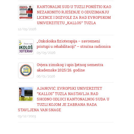
KANTONALNI SUD U TUZLI PONIŠTIO KAO
NEZAKONITO RJEŠENJE O ODUZIMANJU
LICENCE I DOZVOLE ZA RAD EVROPSKOM
UNIVERZITETU „KALLOS“ TUZLA
12/05/2026
„Onkološka fizioterapija – savremeni
pristupi u rehabilitaciji“ – stručna radionica
05/05/2026
Ovjera zimskog i upis ljetnog semestra
akademske 2025/26. godine
06/01/2026
AJANOVIĆ: EVROPSKI UNIVERZITET
“KALLOS” TUZLA NASTAVLJA RAD
SHODNO ODLUCI KANTONALNOG SUDA U
TUZLI KOJOM JE ZABRANA RADA
STAVLJENA VAN SNAGE
03/12/2025