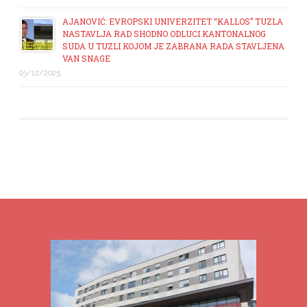
AJANOVIĆ: EVROPSKI UNIVERZITET “KALLOS” TUZLA
NASTAVLJA RAD SHODNO ODLUCI KANTONALNOG
SUDA U TUZLI KOJOM JE ZABRANA RADA STAVLJENA
VAN SNAGE
03/12/2025