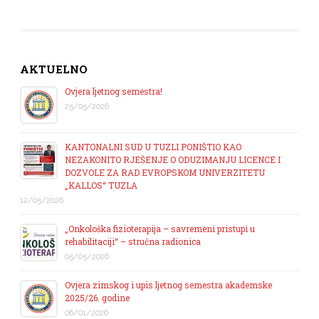
AKTUELNO
Ovjera ljetnog semestra!
25/05/2026
KANTONALNI SUD U TUZLI PONIŠTIO KAO
NEZAKONITO RJEŠENJE O ODUZIMANJU LICENCE I
DOZVOLE ZA RAD EVROPSKOM UNIVERZITETU
„KALLOS“ TUZLA
12/05/2026
„Onkološka fizioterapija – savremeni pristupi u
rehabilitaciji“ – stručna radionica
05/05/2026
Ovjera zimskog i upis ljetnog semestra akademske
2025/26. godine
06/01/2026