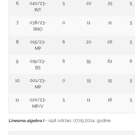
6.
040/23-
5
20
25
5
INT
7.
038/23-
0
11
11
5
RNO
8.
015/23-
6
20
26
5
MP
9.
019/23-
6
55
61
6
BS
10.
001/23-
0
15
15
5
MP
11.
020/23-
5
11
16
5
MP/V
Linearna algebra I
– ispit održan, 07.09.2024. godine.