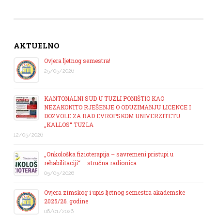
AKTUELNO
Ovjera ljetnog semestra!
25/05/2026
KANTONALNI SUD U TUZLI PONIŠTIO KAO
NEZAKONITO RJEŠENJE O ODUZIMANJU LICENCE I
DOZVOLE ZA RAD EVROPSKOM UNIVERZITETU
„KALLOS“ TUZLA
12/05/2026
„Onkološka fizioterapija – savremeni pristupi u
rehabilitaciji“ – stručna radionica
05/05/2026
Ovjera zimskog i upis ljetnog semestra akademske
2025/26. godine
06/01/2026