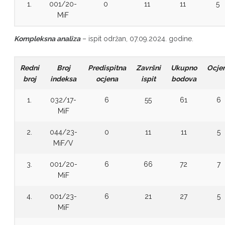
1.
001/20-
0
11
11
5
MiF
Kompleksna analiza
– ispit održan, 07.09.2024. godine.
Redni
Broj
Predispitna
Završni
Ukupno
Ocje
broj
indeksa
ocjena
ispit
bodova
1.
032/17-
6
55
61
6
MiF
2.
044/23-
0
11
11
5
MiF/V
3.
001/20-
6
66
72
7
MiF
4.
001/23-
6
21
27
5
MiF