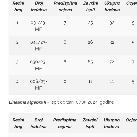
Redni
Broj
Predispitna
Završni
Ukupno
Ocje
broj
indeksa
ocjena
ispit
bodova
1.
031/23-
7
25
32
5
MiF
2.
044/23-
6
26
32
5
MiF
3.
030/23-
6
65
72
7
MiF
4.
008/23-
0
11
11
5
MiF
Linearna algebra II
– ispit održan, 07.09.2024. godine.
Redni
Broj
Predispitna
Završni
Ukupno
Ocje
broj
indeksa
ocjena
ispit
bodova