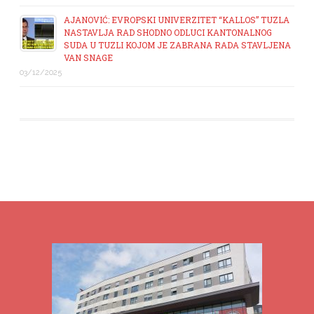
AJANOVIĆ: EVROPSKI UNIVERZITET “KALLOS” TUZLA
NASTAVLJA RAD SHODNO ODLUCI KANTONALNOG
SUDA U TUZLI KOJOM JE ZABRANA RADA STAVLJENA
VAN SNAGE
03/12/2025