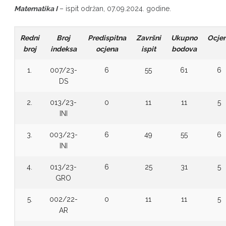
Matematika I
– ispit održan, 07.09.2024. godine.
Redni
Broj
Predispitna
Završni
Ukupno
Ocje
broj
indeksa
ocjena
ispit
bodova
1.
007/23-
6
55
61
6
DS
2.
013/23-
0
11
11
5
INI
3.
003/23-
6
49
55
6
INI
4.
013/23-
6
25
31
5
GRO
5.
002/22-
0
11
11
5
AR