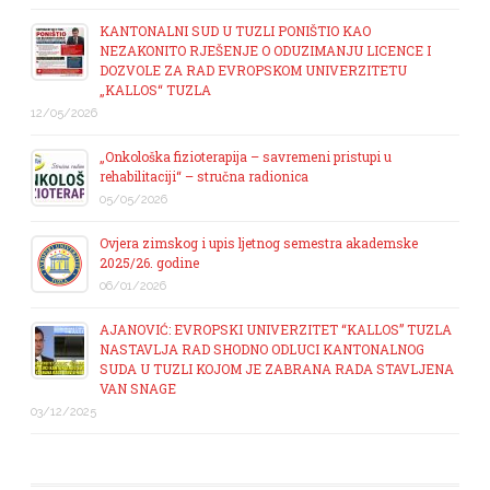
KANTONALNI SUD U TUZLI PONIŠTIO KAO
NEZAKONITO RJEŠENJE O ODUZIMANJU LICENCE I
DOZVOLE ZA RAD EVROPSKOM UNIVERZITETU
„KALLOS“ TUZLA
12/05/2026
„Onkološka fizioterapija – savremeni pristupi u
rehabilitaciji“ – stručna radionica
05/05/2026
Ovjera zimskog i upis ljetnog semestra akademske
2025/26. godine
06/01/2026
AJANOVIĆ: EVROPSKI UNIVERZITET “KALLOS” TUZLA
NASTAVLJA RAD SHODNO ODLUCI KANTONALNOG
SUDA U TUZLI KOJOM JE ZABRANA RADA STAVLJENA
VAN SNAGE
03/12/2025