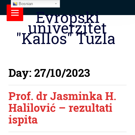
Bosnian
Evropski
univerzitet
"Kallos" Tuzla
Day:
27/10/2023
Prof. dr Jasminka H.
Halilović – rezultati
ispita