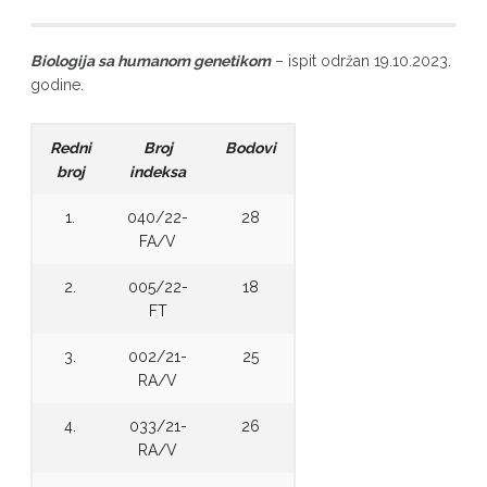
Biologija sa humanom genetikom
– ispit održan 19.10.2023.
godine.
Redni
Broj
Bodovi
broj
indeksa
1.
040/22-
28
FA/V
2.
005/22-
18
FT
3.
002/21-
25
RA/V
4.
033/21-
26
RA/V