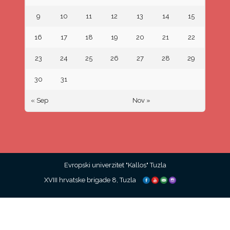
9
10
11
12
13
14
15
16
17
18
19
20
21
22
23
24
25
26
27
28
29
30
31
« Sep
Nov »
Evropski univerzitet "Kallos" Tuzla
XVIII hrvatske brigade 8, Tuzla