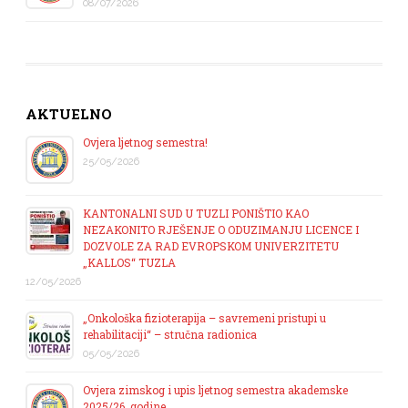
08/07/2026
AKTUELNO
Ovjera ljetnog semestra!
25/05/2026
KANTONALNI SUD U TUZLI PONIŠTIO KAO
NEZAKONITO RJEŠENJE O ODUZIMANJU LICENCE I
DOZVOLE ZA RAD EVROPSKOM UNIVERZITETU
„KALLOS“ TUZLA
12/05/2026
„Onkološka fizioterapija – savremeni pristupi u
rehabilitaciji“ – stručna radionica
05/05/2026
Ovjera zimskog i upis ljetnog semestra akademske
2025/26. godine