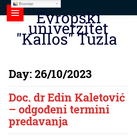
Bosnian
Evropski
univerzitet
"Kallos" Tuzla
Day:
26/10/2023
Doc. dr Edin Kaletović
– odgođeni termini
predavanja