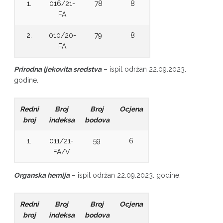
1.
016/21-
78
8
FA
2.
010/20-
79
8
FA
Prirodna ljekovita sredstva
– ispit održan 22.09.2023.
godine.
Redni
Broj
Broj
Ocjena
broj
indeksa
bodova
1.
011/21-
59
6
FA/V
Organska hemija
– ispit održan 22.09.2023. godine.
Redni
Broj
Broj
Ocjena
broj
indeksa
bodova