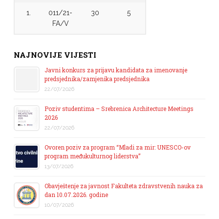
1.
011/21-
30
5
FA/V
NAJNOVIJE VIJESTI
Javni konkurs za prijavu kandidata za imenovanje
predsjednika/zamjenika predsjednika
22/07/2026
Poziv studentima – Srebrenica Architecture Meetings
2026
22/07/2026
Ovoren poziv za program “Mladi za mir: UNESCO-ov
program međukulturnog liderstva”
13/07/2026
Obavještenje za javnost Fakulteta zdravstvenih nauka za
dan 10.07.2026. godine
10/07/2026