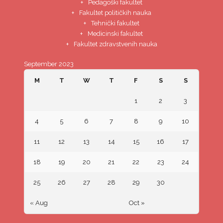
Pedagoški fakultet
Fakultet političkih nauka
Tehnički fakultet
Medicinski fakultet
Fakultet zdravstvenih nauka
September 2023
M
T
W
T
F
S
S
1
2
3
4
5
6
7
8
9
10
11
12
13
14
15
16
17
18
19
20
21
22
23
24
25
26
27
28
29
30
« Aug
Oct »