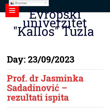
Bosnian
Evropski
univerzitet
"Kallos" Tuzla
Day:
23/09/2023
Prof. dr Jasminka
Sadadinović –
rezultati ispita