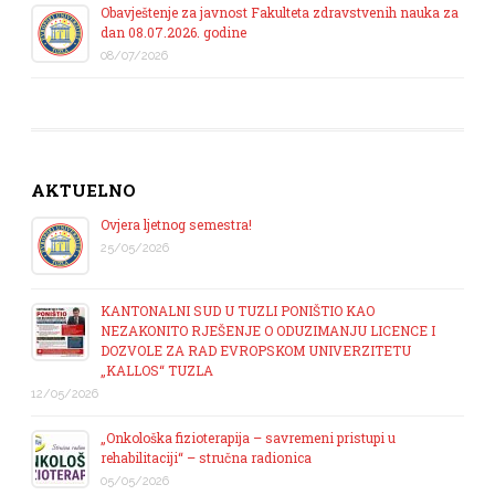
Obavještenje za javnost Fakulteta zdravstvenih nauka za
dan 08.07.2026. godine
08/07/2026
AKTUELNO
Ovjera ljetnog semestra!
25/05/2026
KANTONALNI SUD U TUZLI PONIŠTIO KAO
NEZAKONITO RJEŠENJE O ODUZIMANJU LICENCE I
DOZVOLE ZA RAD EVROPSKOM UNIVERZITETU
„KALLOS“ TUZLA
12/05/2026
„Onkološka fizioterapija – savremeni pristupi u
rehabilitaciji“ – stručna radionica
05/05/2026