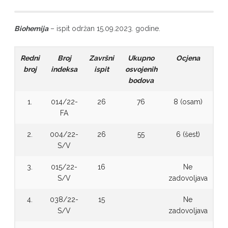
Biohemija
– ispit održan 15.09.2023. godine.
Redni
Broj
Završni
Ukupno
Ocjena
broj
indeksa
ispit
osvojenih
bodova
1.
014/22-
26
76
8 (osam)
FA
2.
004/22-
26
55
6 (šest)
S/V
3.
015/22-
16
Ne
S/V
zadovoljava
4.
038/22-
15
Ne
S/V
zadovoljava