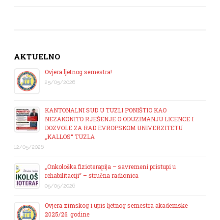
AKTUELNO
Ovjera ljetnog semestra!
25/05/2026
KANTONALNI SUD U TUZLI PONIŠTIO KAO
NEZAKONITO RJEŠENJE O ODUZIMANJU LICENCE I
DOZVOLE ZA RAD EVROPSKOM UNIVERZITETU
„KALLOS“ TUZLA
12/05/2026
„Onkološka fizioterapija – savremeni pristupi u
rehabilitaciji“ – stručna radionica
05/05/2026
Ovjera zimskog i upis ljetnog semestra akademske
2025/26. godine