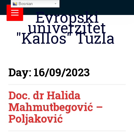
Bosnian
Evropski
univerzitet
"Kallos" Tuzla
Day:
16/09/2023
Doc. dr Halida
Mahmutbegović –
Poljaković