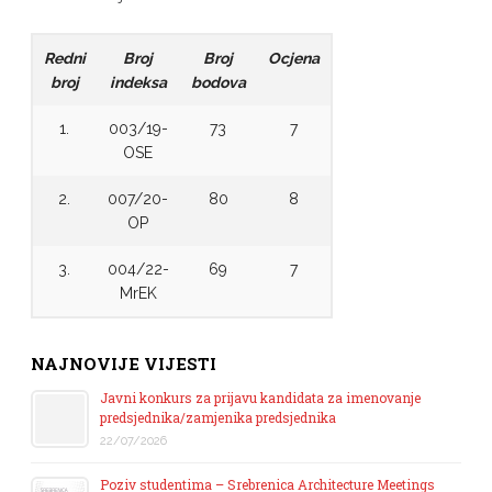
Redni
Broj
Broj
Ocjena
broj
indeksa
bodova
1.
003/19-
73
7
OSE
2.
007/20-
80
8
OP
3.
004/22-
69
7
MrEK
NAJNOVIJE VIJESTI
Javni konkurs za prijavu kandidata za imenovanje
predsjednika/zamjenika predsjednika
22/07/2026
Poziv studentima – Srebrenica Architecture Meetings