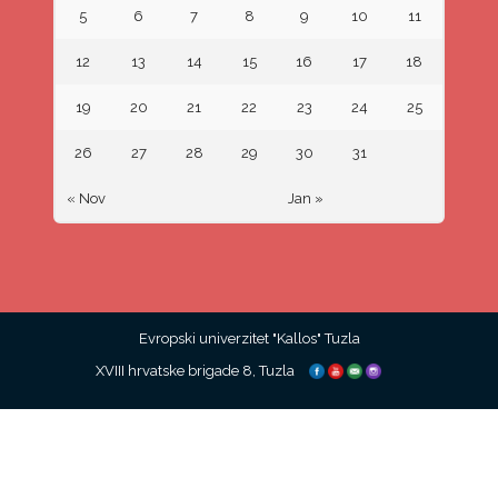
5
6
7
8
9
10
11
12
13
14
15
16
17
18
19
20
21
22
23
24
25
26
27
28
29
30
31
« Nov
Jan »
Evropski univerzitet "Kallos" Tuzla
XVIII hrvatske brigade 8, Tuzla