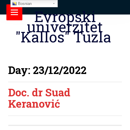
Bosnian
Evropski
univerzitet
"Kallos" Tuzla
Day:
23/12/2022
Doc. dr Suad
Keranović