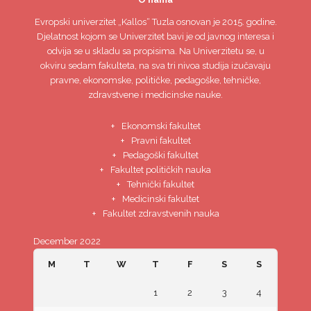
Evropski univerzitet
„Kallos“ Tuzla
osnovan je 2015. godine.
Djelatnost kojom se Univerzitet bavi je od javnog interesa i
odvija se u skladu sa propisima. Na Univerzitetu se, u
okviru sedam fakulteta, na sva tri nivoa studija izučavaju
pravne, ekonomske, političke, pedagoške, tehničke,
zdravstvene i medicinske nauke.
Ekonomski fakultet
Pravni fakultet
Pedagoški fakultet
Fakultet političkih nauka
Tehnički fakultet
Medicinski fakultet
Fakultet zdravstvenih nauka
December 2022
M
T
W
T
F
S
S
1
2
3
4