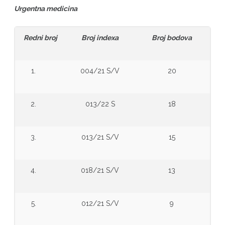
Urgentna medicina
Redni broj
Broj indexa
Broj bodova
1.
004/21 S/V
20
2.
013/22 S
18
3.
013/21 S/V
15
4.
018/21 S/V
13
5.
012/21 S/V
9