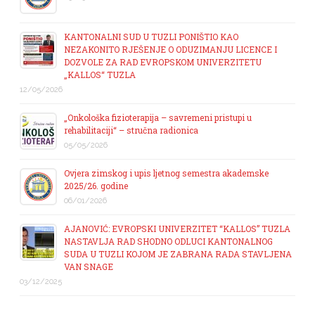
KANTONALNI SUD U TUZLI PONIŠTIO KAO
NEZAKONITO RJEŠENJE O ODUZIMANJU LICENCE I
DOZVOLE ZA RAD EVROPSKOM UNIVERZITETU
„KALLOS“ TUZLA
12/05/2026
„Onkološka fizioterapija – savremeni pristupi u
rehabilitaciji“ – stručna radionica
05/05/2026
Ovjera zimskog i upis ljetnog semestra akademske
2025/26. godine
06/01/2026
AJANOVIĆ: EVROPSKI UNIVERZITET “KALLOS” TUZLA
NASTAVLJA RAD SHODNO ODLUCI KANTONALNOG
SUDA U TUZLI KOJOM JE ZABRANA RADA STAVLJENA
VAN SNAGE
03/12/2025