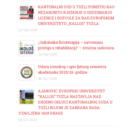
KANTONALNI SUD U TUZLI PONIŠTIO KAO
NEZAKONITO RJEŠENJE O ODUZIMANJU
LICENCE I DOZVOLE ZA RAD EVROPSKOM
UNIVERZITETU „KALLOS“ TUZLA
12/05/2026
„Onkološka fizioterapija – savremeni
pristupi u rehabilitaciji“ – stručna radionica
05/05/2026
Ovjera zimskog i upis ljetnog semestra
akademske 2025/26. godine
06/01/2026
AJANOVIĆ: EVROPSKI UNIVERZITET
“KALLOS” TUZLA NASTAVLJA RAD
SHODNO ODLUCI KANTONALNOG SUDA U
TUZLI KOJOM JE ZABRANA RADA
STAVLJENA VAN SNAGE
03/12/2025