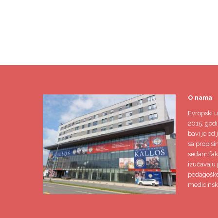
O nama
Evropski u
2015. godi
bavi je od 
sa propisi
sedam faku
izučavaju 
pedagoške,
medicinsk