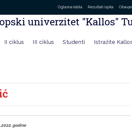
Oglasna tabla
Rezultati ispita
Obavje
opski univerzitet "Kallos" T
II ciklus
III ciklus
Studenti
Istražite Kallo
ić
2.2022. godine