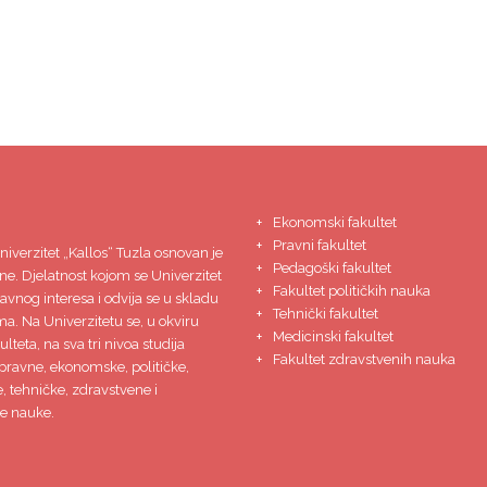
Ekonomski fakultet
Pravni fakultet
niverzitet
„Kallos“ Tuzla
osnovan je
Pedagoški fakultet
ne. Djelatnost kojom se Univerzitet
Fakultet političkih nauka
javnog interesa i odvija se u skladu
Tehnički fakultet
ma. Na Univerzitetu se, u okviru
Medicinski fakultet
lteta, na sva tri nivoa studija
Fakultet zdravstvenih nauka
pravne, ekonomske, političke,
 tehničke, zdravstvene i
e nauke.