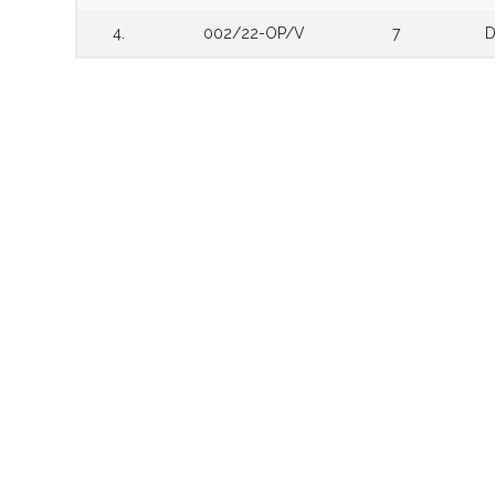
4.
002/22-OP/V
7