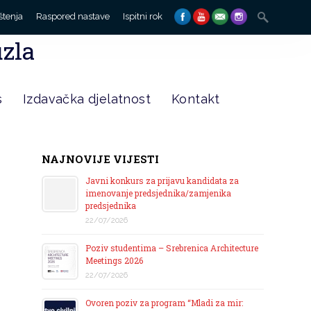
Search
štenja
Raspored nastave
Ispitni rok
for:
uzla
s
Izdavačka djelatnost
Kontakt
NAJNOVIJE VIJESTI
Javni konkurs za prijavu kandidata za
imenovanje predsjednika/zamjenika
predsjednika
22/07/2026
Poziv studentima – Srebrenica Architecture
Meetings 2026
22/07/2026
Ovoren poziv za program “Mladi za mir: