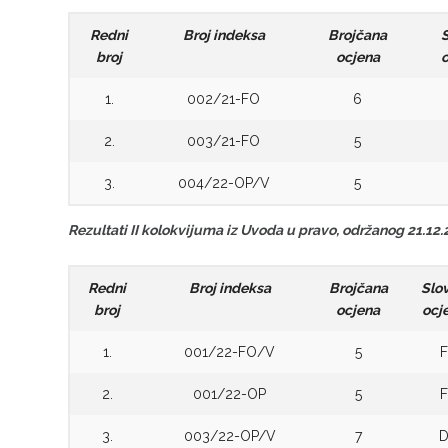
Redni
Broj indeksa
Brojčana
broj
ocjena
1.
002/21-FO
6
2.
003/21-FO
5
3.
004/22-OP/V
5
Rezultati II kolokvijuma iz Uvoda u pravo, održanog 21.12.
Redni
Broj indeksa
Brojčana
Slo
broj
ocjena
ocj
1.
001/22-FO/V
5
F
2.
001/22-OP
5
F
3.
003/22-OP/V
7