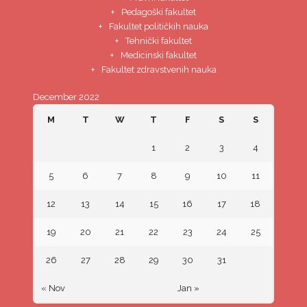
Pedagoški fakultet
Fakultet političkih nauka
Tehnički fakultet
Medicinski fakultet
Fakultet zdravstvenih nauka
December 2022
M
T
W
T
F
S
S
1
2
3
4
5
6
7
8
9
10
11
12
13
14
15
16
17
18
19
20
21
22
23
24
25
26
27
28
29
30
31
« Nov
Jan »