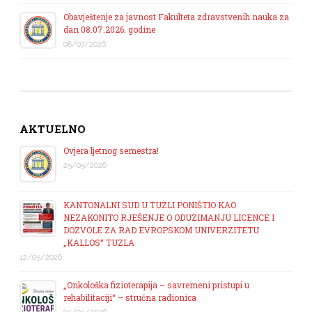
Obavještenje za javnost Fakulteta zdravstvenih nauka za
dan 08.07.2026. godine
08/07/2026
AKTUELNO
Ovjera ljetnog semestra!
25/05/2026
KANTONALNI SUD U TUZLI PONIŠTIO KAO
NEZAKONITO RJEŠENJE O ODUZIMANJU LICENCE I
DOZVOLE ZA RAD EVROPSKOM UNIVERZITETU
„KALLOS“ TUZLA
12/05/2026
„Onkološka fizioterapija – savremeni pristupi u
rehabilitaciji“ – stručna radionica