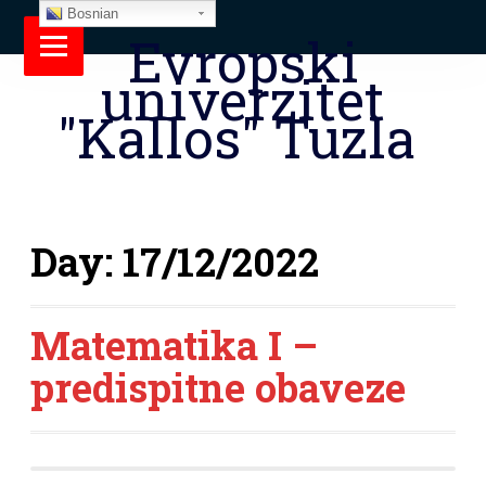
Bosnian
Evropski
univerzitet
"Kallos" Tuzla
Day:
17/12/2022
Matematika I –
predispitne obaveze