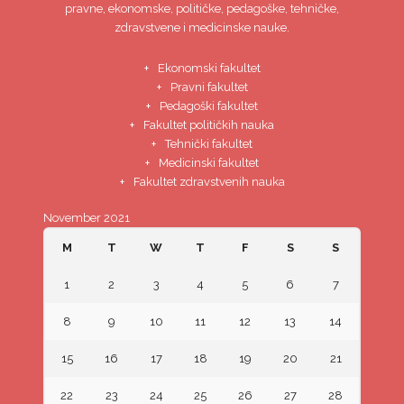
pravne, ekonomske, političke, pedagoške, tehničke,
zdravstvene i medicinske nauke.
Ekonomski fakultet
Pravni fakultet
Pedagoški fakultet
Fakultet političkih nauka
Tehnički fakultet
Medicinski fakultet
Fakultet zdravstvenih nauka
November 2021
M
T
W
T
F
S
S
1
2
3
4
5
6
7
8
9
10
11
12
13
14
15
16
17
18
19
20
21
22
23
24
25
26
27
28