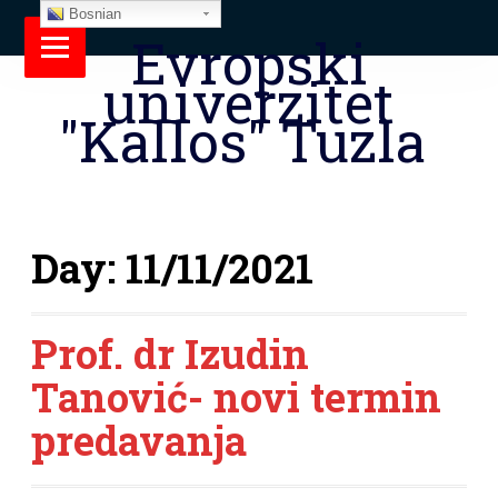
Bosnian
Evropski
univerzitet
"Kallos" Tuzla
Day:
11/11/2021
Prof. dr Izudin
Tanović- novi termin
predavanja