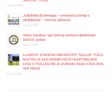
„KALLOS“ TUZLA
12/05/2026
„Onkološka fizioterapija – savremeni pristupi u
rehabilitaciji“ – stručna radionica
05/05/2026
Ovjera zimskog i upis ljetnog semestra akademske
2025/26. godine
06/01/2026
AJANOVIĆ: EVROPSKI UNIVERZITET “KALLOS” TUZLA
NASTAVLJA RAD SHODNO ODLUCI KANTONALNOG
SUDA U TUZLI KOJOM JE ZABRANA RADA STAVLJENA
VAN SNAGE
03/12/2025