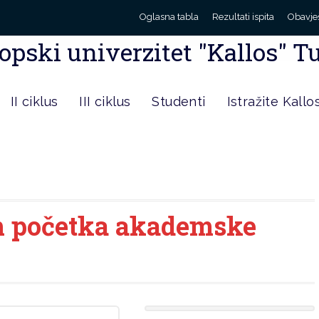
Oglasna tabla
Rezultati ispita
Obavje
opski univerzitet "Kallos" T
II ciklus
III ciklus
Studenti
Istražite Kallo
m početka akademske