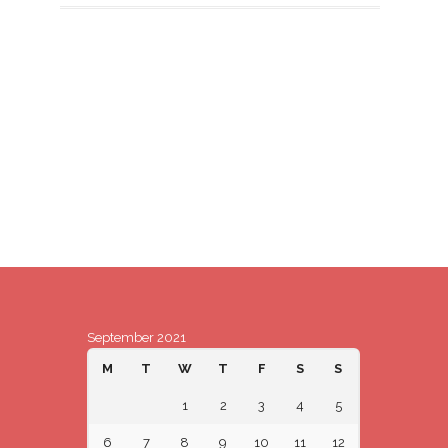
September 2021
M
T
W
T
F
S
S
1
2
3
4
5
6
7
8
9
10
11
12