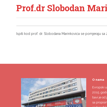
Prof.dr Slobodan Mari
Ispiti kod prof. dr. Slobodana Marinkovića se pomjeraju sa 
O nama
Evropski u
2015. godi
bavi je od 
sa propisi