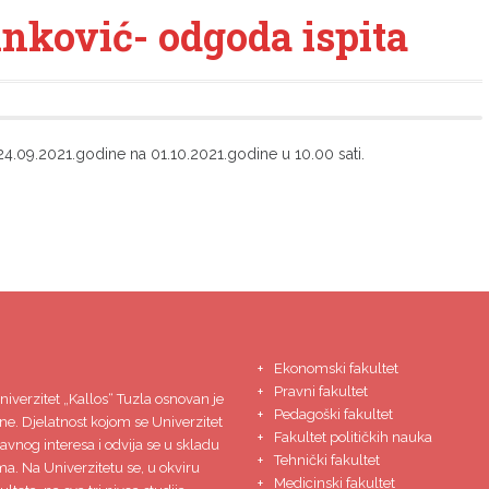
nković- odgoda ispita
24.09.2021.godine na 01.10.2021.godine u 10.00 sati.
Ekonomski fakultet
Pravni fakultet
niverzitet
„Kallos“ Tuzla
osnovan je
Pedagoški fakultet
ne. Djelatnost kojom se Univerzitet
Fakultet političkih nauka
javnog interesa i odvija se u skladu
Tehnički fakultet
ma. Na Univerzitetu se, u okviru
Medicinski fakultet