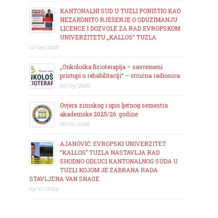
KANTONALNI SUD U TUZLI PONIŠTIO KAO
NEZAKONITO RJEŠENJE O ODUZIMANJU
LICENCE I DOZVOLE ZA RAD EVROPSKOM
UNIVERZITETU „KALLOS“ TUZLA
12/05/2026
„Onkološka fizioterapija – savremeni
pristupi u rehabilitaciji“ – stručna radionica
05/05/2026
Ovjera zimskog i upis ljetnog semestra
akademske 2025/26. godine
06/01/2026
AJANOVIĆ: EVROPSKI UNIVERZITET
“KALLOS” TUZLA NASTAVLJA RAD
SHODNO ODLUCI KANTONALNOG SUDA U
TUZLI KOJOM JE ZABRANA RADA
STAVLJENA VAN SNAGE
03/12/2025