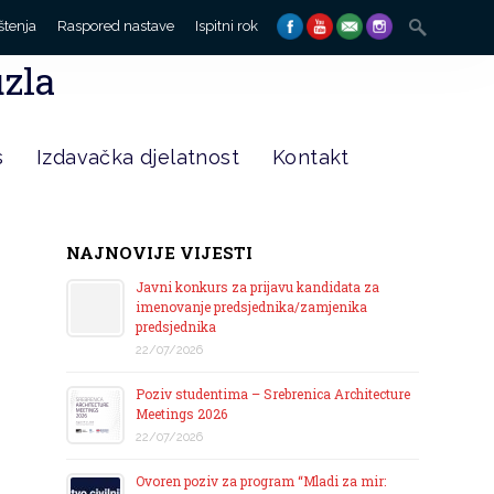
Search
štenja
Raspored nastave
Ispitni rok
for:
uzla
s
Izdavačka djelatnost
Kontakt
NAJNOVIJE VIJESTI
Javni konkurs za prijavu kandidata za
imenovanje predsjednika/zamjenika
predsjednika
22/07/2026
Poziv studentima – Srebrenica Architecture
Meetings 2026
22/07/2026
Ovoren poziv za program “Mladi za mir: