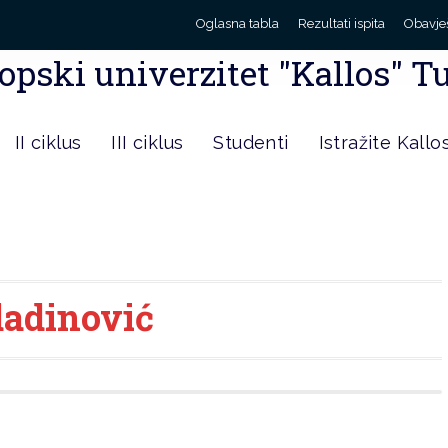
Oglasna tabla
Rezultati ispita
Obavje
opski univerzitet "Kallos" T
II ciklus
III ciklus
Studenti
Istražite Kallo
dadinović