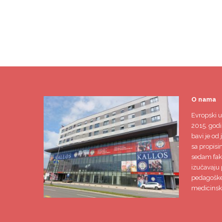
O nama
Evropski u
2015. godi
bavi je od 
sa propisi
sedam faku
izučavaju 
pedagoške,
medicinsk