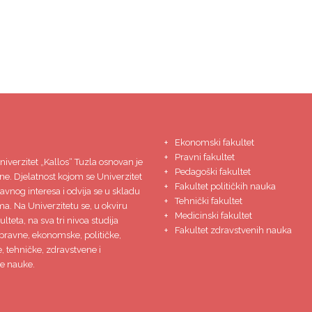
Ekonomski fakultet
Pravni fakultet
niverzitet
„Kallos“ Tuzla
osnovan je
Pedagoški fakultet
ne. Djelatnost kojom se Univerzitet
Fakultet političkih nauka
javnog interesa i odvija se u skladu
Tehnički fakultet
ma. Na Univerzitetu se, u okviru
Medicinski fakultet
lteta, na sva tri nivoa studija
Fakultet zdravstvenih nauka
pravne, ekonomske, političke,
 tehničke, zdravstvene i
e nauke.