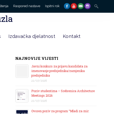
Search
štenja
Raspored nastave
Ispitni rok
for:
uzla
s
Izdavačka djelatnost
Kontakt
NAJNOVIJE VIJESTI
Javni konkurs za prijavu kandidata za
imenovanje predsjednika/zamjenika
predsjednika
22/07/2026
Poziv studentima – Srebrenica Architecture
Meetings 2026
22/07/2026
Ovoren poziv za program “Mladi za mir: