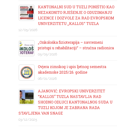
KANTONALNI SUD U TUZLI PONIŠTIO KAO
NEZAKONITO RJEŠENJE O ODUZIMANJU
LICENCE I DOZVOLE ZA RAD EVROPSKOM
UNIVERZITETU „KALLOS“ TUZLA
12/05/2026
„Onkološka fizioterapija – savremeni
pristupi u rehabilitaciji“ – stručna radionica
05/05/2026
Ovjera zimskog i upis ljetnog semestra
akademske 2025/26. godine
06/01/2026
AJANOVIĆ: EVROPSKI UNIVERZITET
“KALLOS” TUZLA NASTAVLJA RAD
SHODNO ODLUCI KANTONALNOG SUDA U
TUZLI KOJOM JE ZABRANA RADA
STAVLJENA VAN SNAGE
03/12/2025