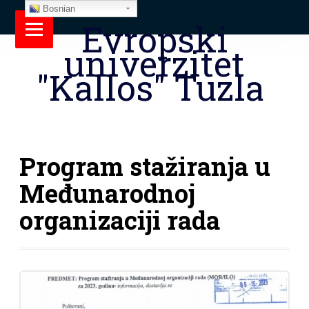
Bosnian
Evropski
univerzitet
"Kallos" Tuzla
Program stažiranja u
Međunarodnoj
organizaciji rada