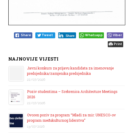
Share
Tweet
Whatsapp
Viber
Share
Print
NAJNOVIJE VIJESTI
Javni konkurs za prijavu kandidata za imenovanje
predsjednika/zamjenika predsjednika
22/07/2026
Poziv studentima – Srebrenica Architecture Meetings
2026
22/07/2026
Ovoren poziv za program “Mladi za mir: UNESCO-ov
program međukulturnog liderstva”
13/07/2026