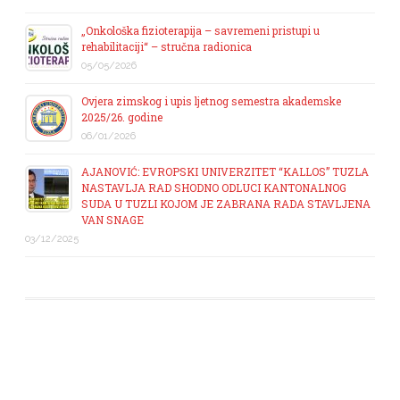
„Onkološka fizioterapija – savremeni pristupi u
rehabilitaciji“ – stručna radionica
05/05/2026
Ovjera zimskog i upis ljetnog semestra akademske
2025/26. godine
06/01/2026
AJANOVIĆ: EVROPSKI UNIVERZITET “KALLOS” TUZLA
NASTAVLJA RAD SHODNO ODLUCI KANTONALNOG
SUDA U TUZLI KOJOM JE ZABRANA RADA STAVLJENA
VAN SNAGE
03/12/2025