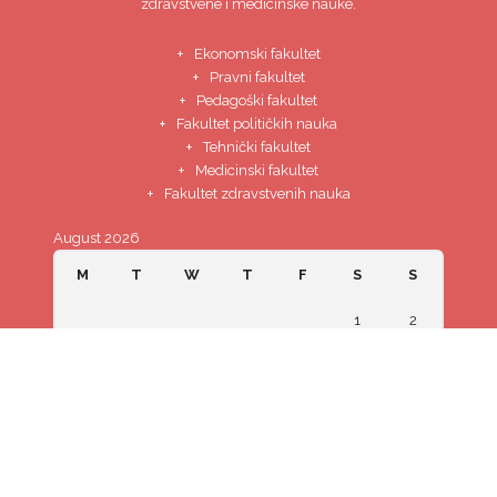
zdravstvene i medicinske nauke.
Ekonomski fakultet
Pravni fakultet
Pedagoški fakultet
Fakultet političkih nauka
Tehnički fakultet
Medicinski fakultet
Fakultet zdravstvenih nauka
August 2026
M
T
W
T
F
S
S
1
2
3
4
5
6
7
8
9
10
11
12
13
14
15
16
17
18
19
20
21
22
23