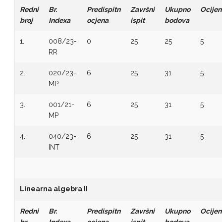
Redni
Br.
Predispitn
Završni
Ukupno
Ocijen
broj
Indexa
ocjena
ispit
bodova
1.
008/23-
0
25
25
5
RR
2.
020/23-
6
25
31
5
MP
3.
001/21-
6
25
31
5
MP
4.
040/23-
6
25
31
5
INT
Linearna algebra II
Redni
Br.
Predispitn
Završni
Ukupno
Ocijen