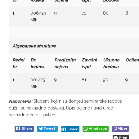
br
Indexa
ocjena
ispit
bodova
1.
006/23-
9
71
80
8
MIF
Algebarske strukture
Redni
Br.
Predispitn
Završni
Ukupno
Ocijen
br
Indexa
ocjena
ispit
bodova
1.
001/23-
9
81
90
9
MIF
Napomena:
Studenti koji nisu donijeli seminarske radove
dužni su naknadno dostaviti. Upis ocjene i uvid u rad
naknadno će biti javljen.
Share
Tweet
Whatsapp
Viber
Share
Print