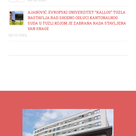
06/01/2026
AJANOVIĆ: EVROPSKI UNIVERZITET “KALLOS” TUZLA
NASTAVLJA RAD SHODNO ODLUCI KANTONALNOG
SUDA U TUZLI KOJOM JE ZABRANA RADA STAVLJENA
VAN SNAGE
03/12/2025