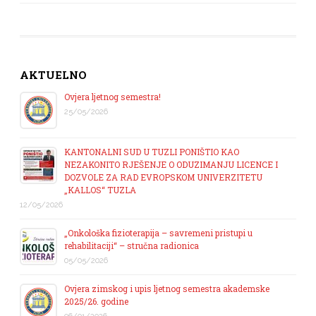
AKTUELNO
Ovjera ljetnog semestra!
25/05/2026
KANTONALNI SUD U TUZLI PONIŠTIO KAO
NEZAKONITO RJEŠENJE O ODUZIMANJU LICENCE I
DOZVOLE ZA RAD EVROPSKOM UNIVERZITETU
„KALLOS“ TUZLA
12/05/2026
„Onkološka fizioterapija – savremeni pristupi u
rehabilitaciji“ – stručna radionica
05/05/2026
Ovjera zimskog i upis ljetnog semestra akademske
2025/26. godine