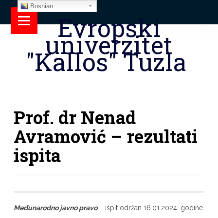
Bosnian
Evropski
univerzitet
"Kallos" Tuzla
Prof. dr Nenad
Avramović – rezultati
ispita
Međunarodno javno pravo
– ispit održan 16.01.2024. godine.