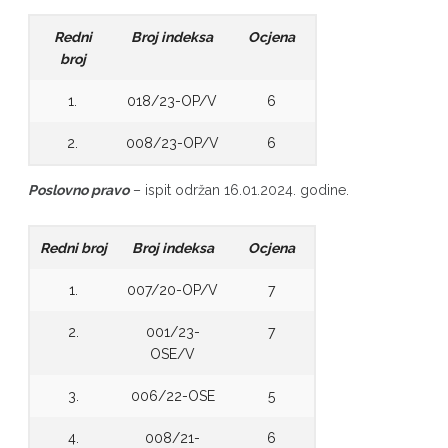
Redni
Broj indeksa
Ocjena
broj
1.
018/23-OP/V
6
2.
008/23-OP/V
6
Poslovno pravo
– ispit održan 16.01.2024. godine.
Redni broj
Broj indeksa
Ocjena
1.
007/20-OP/V
7
2.
001/23-
7
OSE/V
3.
006/22-OSE
5
4.
008/21-
6