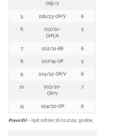
OSE/V
5.
016/23-OP/V
6
6.
013/22-
5
DrPLN
7.
002/21-RR
6
8.
007/19-OP
5
9.
004/22-OP/V
6
10.
003/20-
7
OP/V
11.
004/20-OP
6
Pravo EU
– ispit održan 16.01.2024. godine.