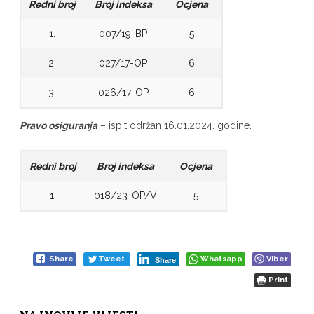
Redni broj
Broj indeksa
Ocjena
1.
007/19-BP
5
2.
027/17-OP
6
3.
026/17-OP
6
Pravo osiguranja
– ispit održan 16.01.2024. godine.
Redni broj
Broj indeksa
Ocjena
1.
018/23-OP/V
5
Share
Tweet
Whatsapp
Viber
Share
Print