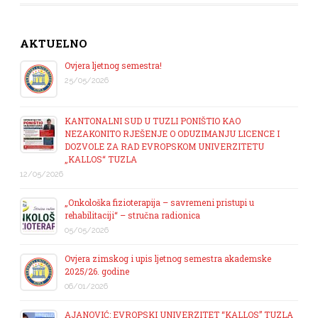
AKTUELNO
Ovjera ljetnog semestra!
25/05/2026
KANTONALNI SUD U TUZLI PONIŠTIO KAO
NEZAKONITO RJEŠENJE O ODUZIMANJU LICENCE I
DOZVOLE ZA RAD EVROPSKOM UNIVERZITETU
„KALLOS“ TUZLA
12/05/2026
„Onkološka fizioterapija – savremeni pristupi u
rehabilitaciji“ – stručna radionica
05/05/2026
Ovjera zimskog i upis ljetnog semestra akademske
2025/26. godine
06/01/2026
AJANOVIĆ: EVROPSKI UNIVERZITET “KALLOS” TUZLA