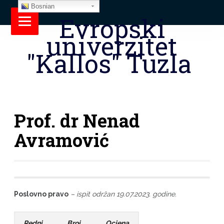
Bosnian
Evropski
univerzitet
"Kallos" Tuzla
Prof. dr Nenad
Avramović
Poslovno pravo
– ispit održan 19.07.2023. godine.
Redni
Broj
Ocjena