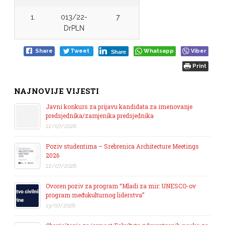
1.
013/22-
7
DrPLN
Share
Tweet
Whatsapp
Viber
Share
Print
NAJNOVIJE VIJESTI
Javni konkurs za prijavu kandidata za imenovanje
predsjednika/zamjenika predsjednika
22/07/2026
Poziv studentima – Srebrenica Architecture Meetings
2026
22/07/2026
Ovoren poziv za program “Mladi za mir: UNESCO-ov
program međukulturnog liderstva”
13/07/2026