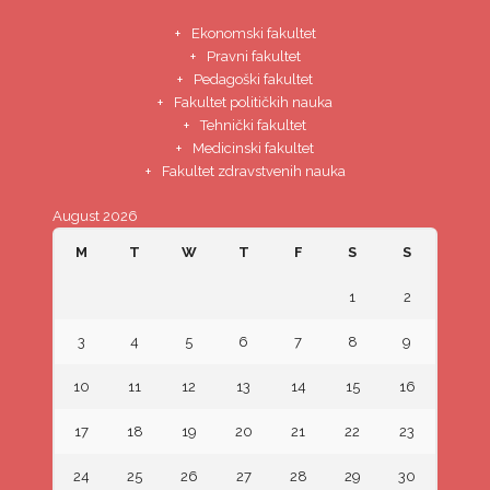
Ekonomski fakultet
Pravni fakultet
Pedagoški fakultet
Fakultet političkih nauka
Tehnički fakultet
Medicinski fakultet
Fakultet zdravstvenih nauka
August 2026
M
T
W
T
F
S
S
1
2
3
4
5
6
7
8
9
10
11
12
13
14
15
16
17
18
19
20
21
22
23
24
25
26
27
28
29
30