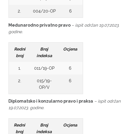
2.
004/20-OP
6
Međunarodno privatno pravo
– ispit održan 19.07.2023.
godine.
Redni
Broj
Ocjena
broj
indeksa
1.
011/19-OP
6
2.
015/19-
6
OP/V
Diplomatsko i konzularno pravo i praksa
– ispit održan
19.07.2023. godine.
Redni
Broj
Ocjena
broj
indeksa