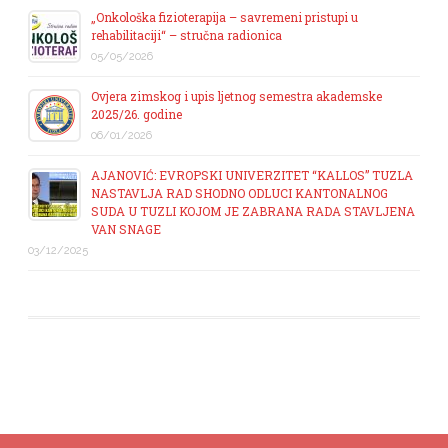
„Onkološka fizioterapija – savremeni pristupi u
rehabilitaciji“ – stručna radionica
05/05/2026
Ovjera zimskog i upis ljetnog semestra akademske
2025/26. godine
06/01/2026
AJANOVIĆ: EVROPSKI UNIVERZITET “KALLOS” TUZLA
NASTAVLJA RAD SHODNO ODLUCI KANTONALNOG
SUDA U TUZLI KOJOM JE ZABRANA RADA STAVLJENA
VAN SNAGE
03/12/2025