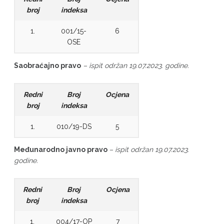
broj
indeksa
1.
001/15-
6
OSE
Saobraćajno pravo
– ispit održan 19.07.2023. godine.
Redni
Broj
Ocjena
broj
indeksa
1.
010/19-DS
5
Međunarodno javno pravo
– ispit održan 19.07.2023.
godine.
Redni
Broj
Ocjena
broj
indeksa
1.
004/17-OP
7