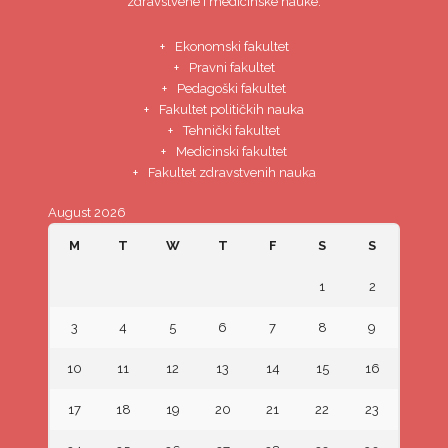
zdravstvene i medicinske nauke.
Ekonomski fakultet
Pravni fakultet
Pedagoški fakultet
Fakultet političkih nauka
Tehnički fakultet
Medicinski fakultet
Fakultet zdravstvenih nauka
August 2026
M
T
W
T
F
S
S
1
2
3
4
5
6
7
8
9
10
11
12
13
14
15
16
17
18
19
20
21
22
23