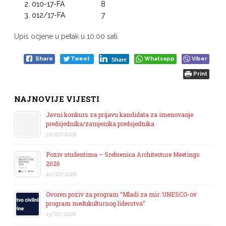
010-17-FA 8
012/17-FA 7
Upis ocjene u petak u 10.00 sati.
Share
Tweet
Whatsapp
Viber
Share
Print
NAJNOVIJE VIJESTI
Javni konkurs za prijavu kandidata za imenovanje
predsjednika/zamjenika predsjednika
22/07/2026
Poziv studentima – Srebrenica Architecture Meetings
2026
22/07/2026
Ovoren poziv za program “Mladi za mir: UNESCO-ov
program međukulturnog liderstva”
13/07/2026