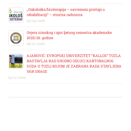
„Onkološka fizioterapija – savremeni pristupi u
rehabilitaciji“ – stručna radionica
05/05/2026
Ovjera zimskog i upis ljetnog semestra akademske
2025/26. godine
06/01/2026
AJANOVIĆ: EVROPSKI UNIVERZITET “KALLOS” TUZLA
NASTAVLJA RAD SHODNO ODLUCI KANTONALNOG
SUDA U TUZLI KOJOM JE ZABRANA RADA STAVLJENA
VAN SNAGE
03/12/2025