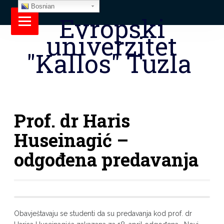
Bosnian
Evropski
univerzitet
"Kallos" Tuzla
Prof. dr Haris
Huseinagić –
odgođena predavanja
Obavještavaju se studenti da su predavanja kod prof. dr