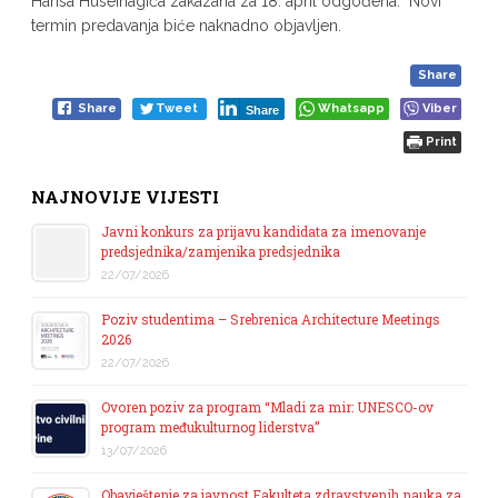
Harisa Huseinagića zakazana za 18. april odgođena. Novi
termin predavanja biće naknadno objavljen.
Share
Share
Tweet
Whatsapp
Viber
Share
Print
NAJNOVIJE VIJESTI
Javni konkurs za prijavu kandidata za imenovanje
predsjednika/zamjenika predsjednika
22/07/2026
Poziv studentima – Srebrenica Architecture Meetings
2026
22/07/2026
Ovoren poziv za program “Mladi za mir: UNESCO-ov
program međukulturnog liderstva”
13/07/2026
Obavještenje za javnost Fakulteta zdravstvenih nauka za