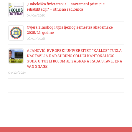
„Onkološka fizioterapija – savremeni pristupi u
rehabilitaciji“ – stručna radionica
05/05/2026
Ovjera zimskog i upis ljetnog semestra akademske
2025/26. godine
06/01/2026
AJANOVIĆ: EVROPSKI UNIVERZITET “KALLOS” TUZLA
NASTAVLJA RAD SHODNO ODLUCI KANTONALNOG
SUDA U TUZLI KOJOM JE ZABRANA RADA STAVLJENA
VAN SNAGE
03/12/2025