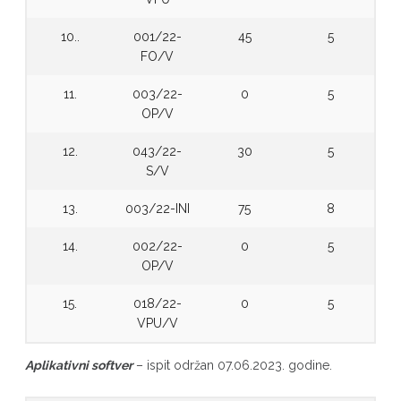
10..
001/22-
45
5
FO/V
11.
003/22-
0
5
OP/V
12.
043/22-
30
5
S/V
13.
003/22-INI
75
8
14.
002/22-
0
5
OP/V
15.
018/22-
0
5
VPU/V
Aplikativni softver
– ispit održan 07.06.2023. godine.