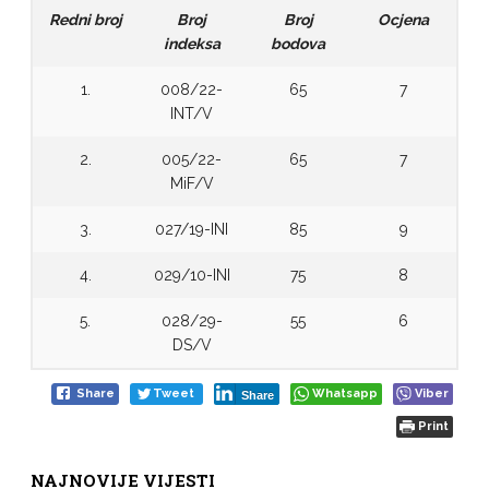
Redni broj
Broj
Broj
Ocjena
indeksa
bodova
1.
008/22-
65
7
INT/V
2.
005/22-
65
7
MiF/V
3.
027/19-INI
85
9
4.
029/10-INI
75
8
5.
028/29-
55
6
DS/V
Share
Tweet
Whatsapp
Viber
Share
Print
NAJNOVIJE VIJESTI