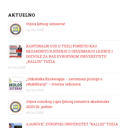
AKTUELNO
Ovjera ljetnog semestra!
25/05/2026
KANTONALNI SUD U TUZLI PONIŠTIO KAO
NEZAKONITO RJEŠENJE O ODUZIMANJU LICENCE I
DOZVOLE ZA RAD EVROPSKOM UNIVERZITETU
„KALLOS“ TUZLA
12/05/2026
„Onkološka fizioterapija – savremeni pristupi u
rehabilitaciji“ – stručna radionica
05/05/2026
Ovjera zimskog i upis ljetnog semestra akademske
2025/26. godine
06/01/2026
AJANOVIĆ: EVROPSKI UNIVERZITET “KALLOS” TUZLA