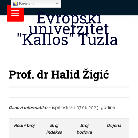
Bosnian
Evropski
univerzitet
"Kallos" Tuzla
Prof. dr Halid Žigić
Osnovi informatike
– ispit održan 07.06.2023. godine.
Redni broj
Broj
Broj
Ocjena
indeksa
bodova