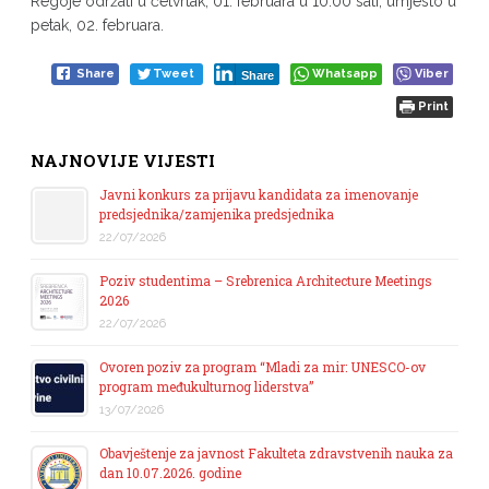
Regoje održati u četvrtak, 01. februara u 10.00 sati, umjesto u
petak, 02. februara.
Share
Tweet
Whatsapp
Viber
Share
Print
NAJNOVIJE VIJESTI
Javni konkurs za prijavu kandidata za imenovanje
predsjednika/zamjenika predsjednika
22/07/2026
Poziv studentima – Srebrenica Architecture Meetings
2026
22/07/2026
Ovoren poziv za program “Mladi za mir: UNESCO-ov
program međukulturnog liderstva”
13/07/2026
Obavještenje za javnost Fakulteta zdravstvenih nauka za
dan 10.07.2026. godine