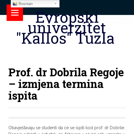
Bosnian
Evropski
univerzitet
"Kallos" Tuzla
Prof. dr Dobrila Regoje
– izmjena termina
ispita
Obavještavaju se studenti da će se ispiti kod prof. dr Dobrile