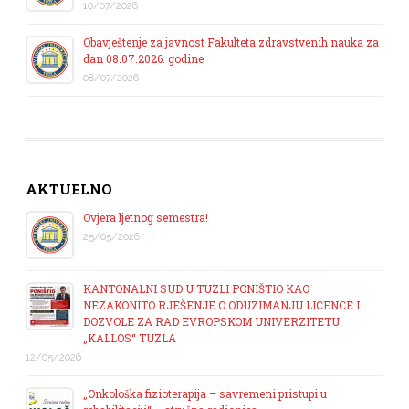
10/07/2026
Obavještenje za javnost Fakulteta zdravstvenih nauka za
dan 08.07.2026. godine
08/07/2026
AKTUELNO
Ovjera ljetnog semestra!
25/05/2026
KANTONALNI SUD U TUZLI PONIŠTIO KAO
NEZAKONITO RJEŠENJE O ODUZIMANJU LICENCE I
DOZVOLE ZA RAD EVROPSKOM UNIVERZITETU
„KALLOS“ TUZLA
12/05/2026
„Onkološka fizioterapija – savremeni pristupi u