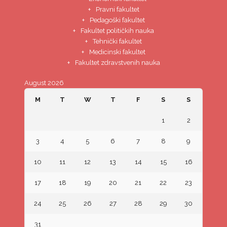
Pravni fakultet
Pedagoški fakultet
Fakultet političkih nauka
Tehnički fakultet
Medicinski fakultet
Fakultet zdravstvenih nauka
August 2026
M
T
W
T
F
S
S
1
2
3
4
5
6
7
8
9
10
11
12
13
14
15
16
17
18
19
20
21
22
23
24
25
26
27
28
29
30
31