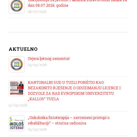
dan 08.07.2026. godine
08/07/2026
AKTUELNO
Ovjera ljetnog semestra!
25/05/2026
KANTONALNI SUD U TUZLI PONIŠTIO KAO
NEZAKONITO RJEŠENJE O ODUZIMANJU LICENCE I
DOZVOLE ZA RAD EVROPSKOM UNIVERZITETU
„KALLOS“ TUZLA
12/05/2026
„Onkološka fizioterapija – savremeni pristupi u
rehabilitaciji“ – stručna radionica
05/05/2026