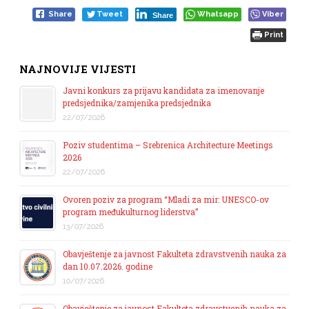
Share
Tweet
Whatsapp
Viber
Share
Print
NAJNOVIJE VIJESTI
Javni konkurs za prijavu kandidata za imenovanje
predsjednika/zamjenika predsjednika
22/07/2026
Poziv studentima – Srebrenica Architecture Meetings
2026
22/07/2026
Ovoren poziv za program “Mladi za mir: UNESCO-ov
program međukulturnog liderstva”
13/07/2026
Obavještenje za javnost Fakulteta zdravstvenih nauka za
dan 10.07.2026. godine
10/07/2026
Obavještenje za javnost Fakulteta zdravstvenih nauka za