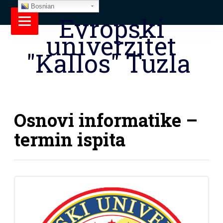
Bosnian
Evropski
univerzitet
"Kallos" Tuzla
Osnovi informatike –
termin ispita