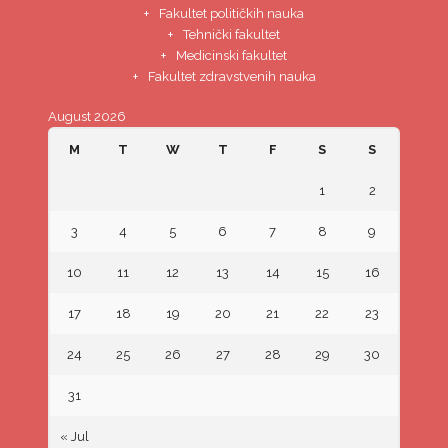
Fakultet političkih nauka
Tehnički fakultet
Medicinski fakultet
Fakultet zdravstvenih nauka
August 2026
M
T
W
T
F
S
S
1
2
3
4
5
6
7
8
9
10
11
12
13
14
15
16
17
18
19
20
21
22
23
24
25
26
27
28
29
30
31
« Jul