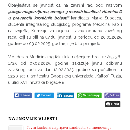
Obavještava se javnost da na završni rad pod nazivom
„Uloga magnezijuma, omega-3 masnih kiselina i vitamina D
u prevenciji kroničnih bolesti“
kandidata Marka Subotića,
studenta integrisanog studijskog programa Medicina, kao i
na izvještaj Komisije za ocjenu i javnu odbranu završnog
rada, koji su bili na uvidu javnosti u periodu od 20.01.2025.
godine do 03.02.2025. godine, nije bilo primjedbi.
V.d. dekan Medicinskog fakulteta rješenjem broj: 04/05-38-
1/25 od 07.02.2025. godine zakazuje javnu odbranu
završnog rada za dan 12.02.2025. godine sa početkom u
13:30 sati u amfiteatru Evropskog univerziteta „Kallos“ Tuzla,
u ulici XVIII hrvatske brigade 8.
Share
Tweet
Whatsapp
Viber
Share
Print
NAJNOVIJE VIJESTI
Javni konkurs za prijavu kandidata za imenovanje