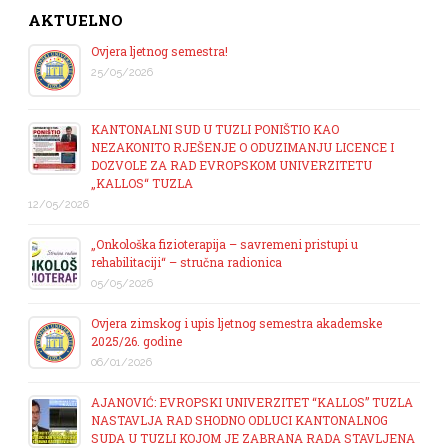
AKTUELNO
Ovjera ljetnog semestra!
25/05/2026
KANTONALNI SUD U TUZLI PONIŠTIO KAO
NEZAKONITO RJEŠENJE O ODUZIMANJU LICENCE I
DOZVOLE ZA RAD EVROPSKOM UNIVERZITETU
„KALLOS“ TUZLA
12/05/2026
„Onkološka fizioterapija – savremeni pristupi u
rehabilitaciji“ – stručna radionica
05/05/2026
Ovjera zimskog i upis ljetnog semestra akademske
2025/26. godine
06/01/2026
AJANOVIĆ: EVROPSKI UNIVERZITET “KALLOS” TUZLA
NASTAVLJA RAD SHODNO ODLUCI KANTONALNOG
SUDA U TUZLI KOJOM JE ZABRANA RADA STAVLJENA