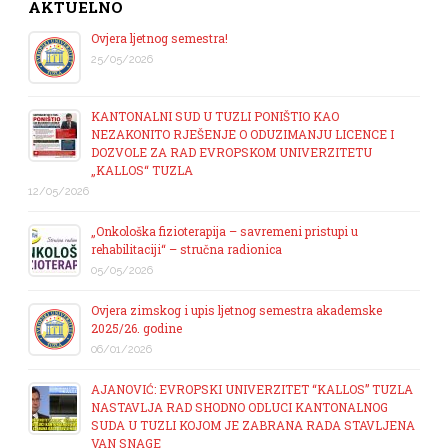
AKTUELNO
Ovjera ljetnog semestra!
25/05/2026
KANTONALNI SUD U TUZLI PONIŠTIO KAO
NEZAKONITO RJEŠENJE O ODUZIMANJU LICENCE I
DOZVOLE ZA RAD EVROPSKOM UNIVERZITETU
„KALLOS“ TUZLA
12/05/2026
„Onkološka fizioterapija – savremeni pristupi u
rehabilitaciji“ – stručna radionica
05/05/2026
Ovjera zimskog i upis ljetnog semestra akademske
2025/26. godine
06/01/2026
AJANOVIĆ: EVROPSKI UNIVERZITET “KALLOS” TUZLA
NASTAVLJA RAD SHODNO ODLUCI KANTONALNOG
SUDA U TUZLI KOJOM JE ZABRANA RADA STAVLJENA
VAN SNAGE