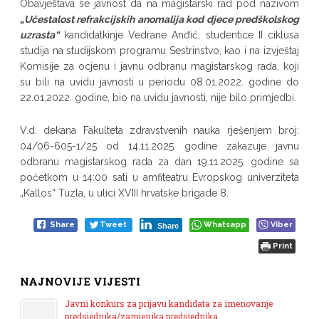
Obavještava se javnost da na magistarski rad pod nazivom
„
Učestalost refrakcijskih anomalija kod djece predškolskog
uzrasta“
kandidatkinje Vedrane Anđić, studentice II ciklusa
studija na studijskom programu Sestrinstvo, kao i na izvještaj
Komisije za ocjenu i javnu odbranu magistarskog rada, koji
su bili na uvidu javnosti u periodu 08.01.2022. godine do
22.01.2022. godine, bio na uvidu javnosti, nije bilo primjedbi.
V.d. dekana Fakulteta zdravstvenih nauka rješenjem broj:
04/06-605-1/25 od 14.11.2025. godine zakazuje javnu
odbranu magistarskog rada za dan 19.11.2025. godine sa
početkom u 14:00 sati u amfiteatru Evropskog univerziteta
„Kallos“ Tuzla, u ulici XVIII hrvatske brigade 8.
Share
Tweet
Whatsapp
Viber
Share
Print
NAJNOVIJE VIJESTI
Javni konkurs za prijavu kandidata za imenovanje
predsjednika/zamjenika predsjednika