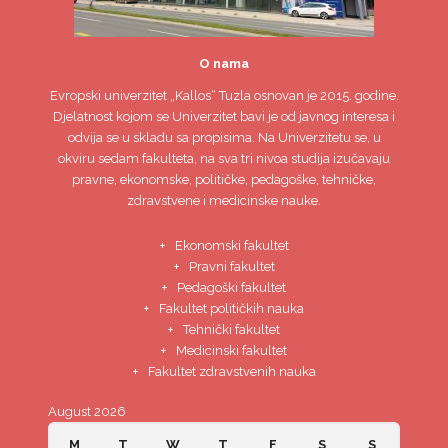
O nama
Evropski univerzitet
„Kallos“ Tuzla
osnovan je 2015. godine.
Djelatnost kojom se Univerzitet bavi je od javnog interesa i
odvija se u skladu sa propisima. Na Univerzitetu se, u
okviru sedam fakulteta, na sva tri nivoa studija izučavaju
pravne, ekonomske, političke, pedagoške, tehničke,
zdravstvene i medicinske nauke.
Ekonomski fakultet
Pravni fakultet
Pedagoški fakultet
Fakultet političkih nauka
Tehnički fakultet
Medicinski fakultet
Fakultet zdravstvenih nauka
August 2026
M
T
W
T
F
S
S