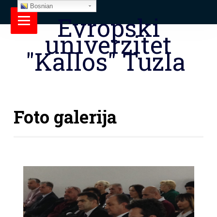
Bosnian
Evropski
univerzitet
"Kallos" Tuzla
Foto galerija