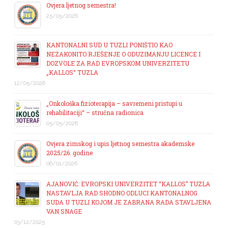
Ovjera ljetnog semestra!
25/05/2026
KANTONALNI SUD U TUZLI PONIŠTIO KAO
NEZAKONITO RJEŠENJE O ODUZIMANJU LICENCE I
DOZVOLE ZA RAD EVROPSKOM UNIVERZITETU
„KALLOS“ TUZLA
12/05/2026
„Onkološka fizioterapija – savremeni pristupi u
rehabilitaciji“ – stručna radionica
05/05/2026
Ovjera zimskog i upis ljetnog semestra akademske
2025/26. godine
06/01/2026
AJANOVIĆ: EVROPSKI UNIVERZITET “KALLOS” TUZLA
NASTAVLJA RAD SHODNO ODLUCI KANTONALNOG
SUDA U TUZLI KOJOM JE ZABRANA RADA STAVLJENA
VAN SNAGE
03/12/2025