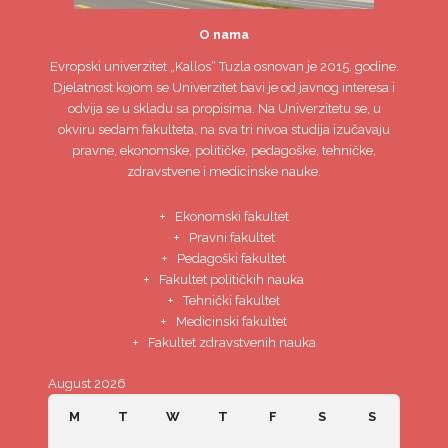
O nama
Evropski univerzitet
„Kallos“ Tuzla
osnovan je 2015. godine.
Djelatnost kojom se Univerzitet bavi je od javnog interesa i
odvija se u skladu sa propisima. Na Univerzitetu se, u
okviru sedam fakulteta, na sva tri nivoa studija izučavaju
pravne, ekonomske, političke, pedagoške, tehničke,
zdravstvene i medicinske nauke.
Ekonomski fakultet
Pravni fakultet
Pedagoški fakultet
Fakultet političkih nauka
Tehnički fakultet
Medicinski fakultet
Fakultet zdravstvenih nauka
August 2026
M
T
W
T
F
S
S