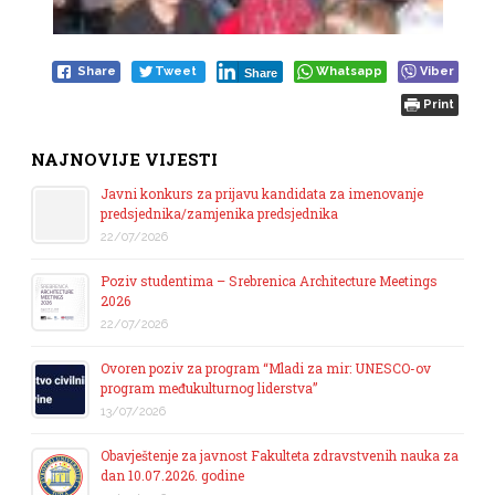
Share
Tweet
Whatsapp
Viber
Share
Print
NAJNOVIJE VIJESTI
Javni konkurs za prijavu kandidata za imenovanje
predsjednika/zamjenika predsjednika
22/07/2026
Poziv studentima – Srebrenica Architecture Meetings
2026
22/07/2026
Ovoren poziv za program “Mladi za mir: UNESCO-ov
program međukulturnog liderstva”
13/07/2026
Obavještenje za javnost Fakulteta zdravstvenih nauka za
dan 10.07.2026. godine