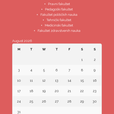
Pravni fakultet
Pedagoški fakultet
Fakultet političkih nauka
Tehnički fakultet
Medicinski fakultet
Fakultet zdravstvenih nauka
August 2026
M
T
W
T
F
S
S
1
2
3
4
5
6
7
8
9
10
11
12
13
14
15
16
17
18
19
20
21
22
23
24
25
26
27
28
29
30
31