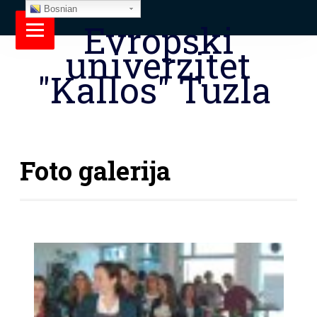
Bosnian
Evropski
univerzitet
"Kallos" Tuzla
Foto galerija