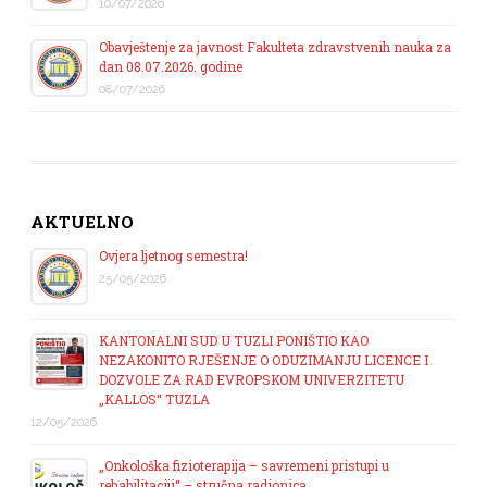
10/07/2026
Obavještenje za javnost Fakulteta zdravstvenih nauka za
dan 08.07.2026. godine
08/07/2026
AKTUELNO
Ovjera ljetnog semestra!
25/05/2026
KANTONALNI SUD U TUZLI PONIŠTIO KAO
NEZAKONITO RJEŠENJE O ODUZIMANJU LICENCE I
DOZVOLE ZA RAD EVROPSKOM UNIVERZITETU
„KALLOS“ TUZLA
12/05/2026
„Onkološka fizioterapija – savremeni pristupi u
rehabilitaciji“ – stručna radionica