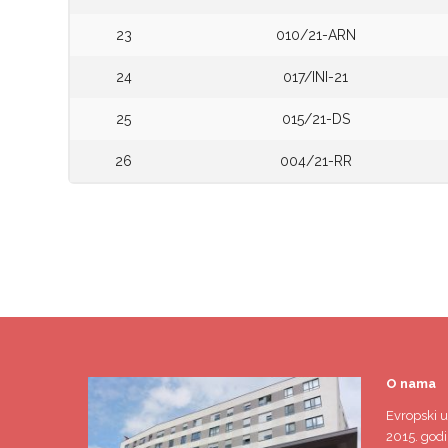
23
010/21-ARN
24
017/INI-21
25
015/21-DS
26
004/21-RR
O nama
Evropski u
2015. godi