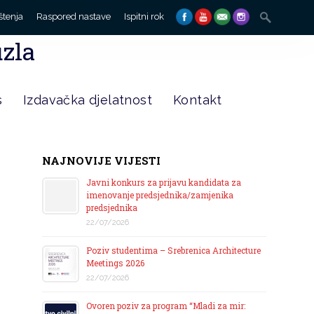
Search
štenja
Raspored nastave
Ispitni rok
for:
uzla
s
Izdavačka djelatnost
Kontakt
NAJNOVIJE VIJESTI
Javni konkurs za prijavu kandidata za
imenovanje predsjednika/zamjenika
predsjednika
22/07/2026
Poziv studentima – Srebrenica Architecture
Meetings 2026
22/07/2026
Ovoren poziv za program “Mladi za mir: