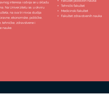
Fakultet političkih nauka
javnog interesa i odvija se u skladu
Tehnički fakultet
ma. Na Univerzitetu se, u okviru
Medicinski fakultet
lteta, na sva tri nivoa studija
Fakultet zdravstvenih nauka
pravne, ekonomske, političke,
 tehničke, zdravstvene i
e nauke.