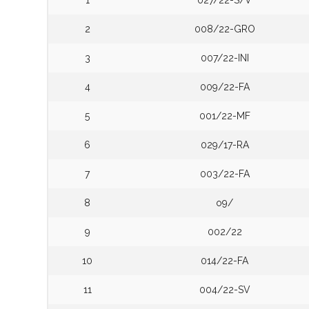
1
027/22-S/V
2
008/22-GRO
3
007/22-INI
4
009/22-FA
5
001/22-MF
6
029/17-RA
7
003/22-FA
8
o9/
9
002/22
10
014/22-FA
11
004/22-SV