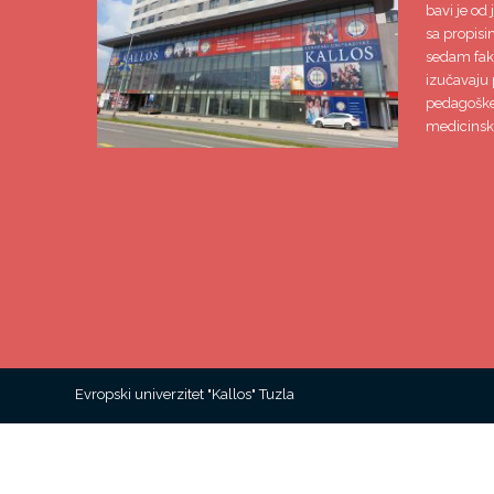
bavi je od 
sa propisi
sedam faku
izučavaju 
pedagoške,
medicinsk
Evropski univerzitet "Kallos" Tuzla