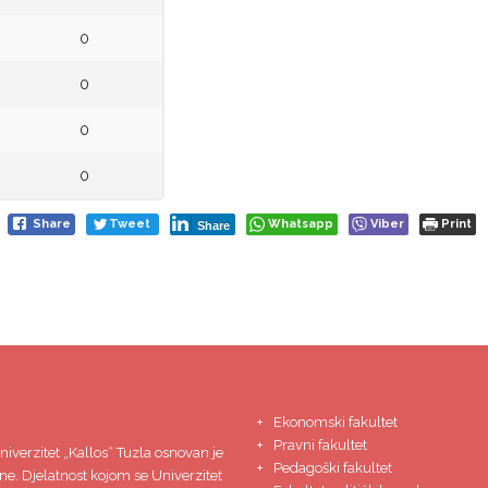
0
0
0
0
Share
Tweet
Whatsapp
Viber
Print
Share
Ekonomski fakultet
Pravni fakultet
niverzitet
„Kallos“ Tuzla
osnovan je
Pedagoški fakultet
ne. Djelatnost kojom se Univerzitet