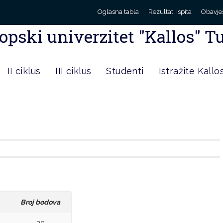
Oglasna tabla
Rezultati ispita
Obavje
opski univerzitet "Kallos" T
II ciklus
III ciklus
Studenti
Istražite Kallo
Broj bodova