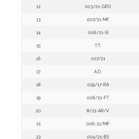
12
003/21-GRO
13
007/21-MF
14
006/21-SI
15
T.T.
16
007/21
17
A.D.
18
029/17-RA
19
006/21-FT
20
III/21-AR/V
21
006-21/MF
22
004/21-BS