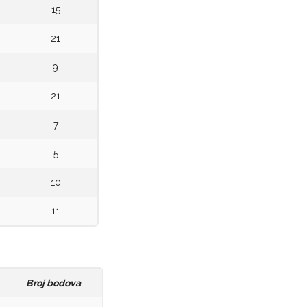
15
21
9
21
7
5
10
11
Broj bodova