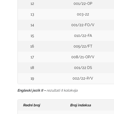
12
001/22-OP
13
003-22
14
001/22-FO/V
15
010/22-FA
16
005/22/FT
17
008/21-OP/V
18
001/22 DS
19
002/22-P/V
Engleski jezik II –
rezultati II kolokvija
Redni broj
Broj indeksa