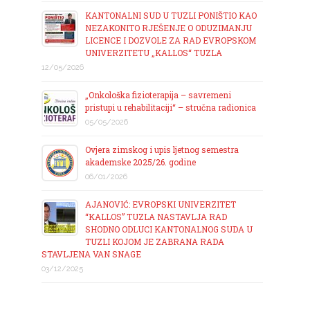
KANTONALNI SUD U TUZLI PONIŠTIO KAO
NEZAKONITO RJEŠENJE O ODUZIMANJU
LICENCE I DOZVOLE ZA RAD EVROPSKOM
UNIVERZITETU „KALLOS“ TUZLA
12/05/2026
„Onkološka fizioterapija – savremeni
pristupi u rehabilitaciji“ – stručna radionica
05/05/2026
Ovjera zimskog i upis ljetnog semestra
akademske 2025/26. godine
06/01/2026
AJANOVIĆ: EVROPSKI UNIVERZITET
“KALLOS” TUZLA NASTAVLJA RAD
SHODNO ODLUCI KANTONALNOG SUDA U
TUZLI KOJOM JE ZABRANA RADA
STAVLJENA VAN SNAGE
03/12/2025