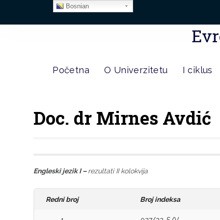
Bosnian
Evr
Početna
O Univerzitetu
I ciklus
Doc. dr Mirnes Avdić
Engleski jezik I –
rezultati II kolokvija
Redni broj
Broj indeksa