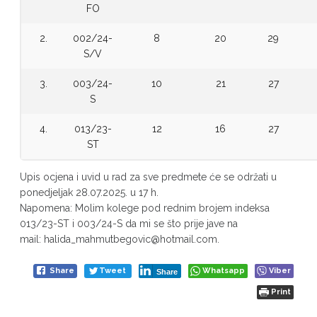
FO
2.
002/24-
8
20
29
S/V
3.
003/24-
10
21
27
S
4.
013/23-
12
16
27
ST
Upis ocjena i uvid u rad za sve predmete će se održati u
ponedjeljak 28.07.2025. u 17 h.
Napomena: Molim kolege pod rednim brojem indeksa
013/23-ST i 003/24-S da mi se što prije jave na
mail: halida_mahmutbegovic@hotmail.com.
Share
Tweet
Whatsapp
Viber
Share
Print