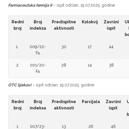
Farmaceutska hemija II
– ispit održan, 19.07.2025. godine
Redni
Broj
Predispitne
Kolokvij
Završni
U
broj
indeksa
aktivnosti
ispit
b
1.
009/22-
30
17
44
Fa
2.
001/20-
28
14
38
Fa
OTC lijekovi
– ispit održan, 19.07.2025. godine
Redni
Broj
Predispitne
Parcijala
Završni
broj
indeksa
aktivnosti
ispit
1.
007/23-
13
26
46