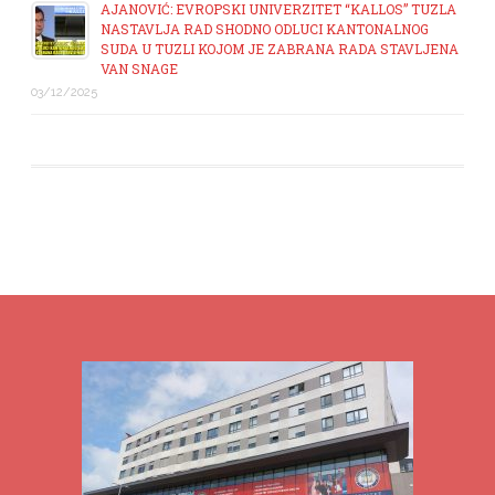
AJANOVIĆ: EVROPSKI UNIVERZITET “KALLOS” TUZLA
NASTAVLJA RAD SHODNO ODLUCI KANTONALNOG
SUDA U TUZLI KOJOM JE ZABRANA RADA STAVLJENA
VAN SNAGE
03/12/2025