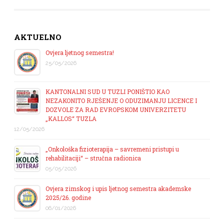
AKTUELNO
Ovjera ljetnog semestra!
25/05/2026
KANTONALNI SUD U TUZLI PONIŠTIO KAO
NEZAKONITO RJEŠENJE O ODUZIMANJU LICENCE I
DOZVOLE ZA RAD EVROPSKOM UNIVERZITETU
„KALLOS“ TUZLA
12/05/2026
„Onkološka fizioterapija – savremeni pristupi u
rehabilitaciji“ – stručna radionica
05/05/2026
Ovjera zimskog i upis ljetnog semestra akademske
2025/26. godine
06/01/2026