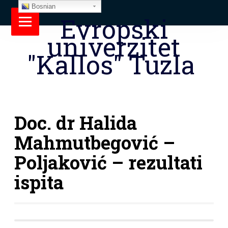
Bosnian
Evropski
univerzitet
"Kallos" Tuzla
Doc. dr Halida
Mahmutbegović –
Poljaković – rezultati
ispita