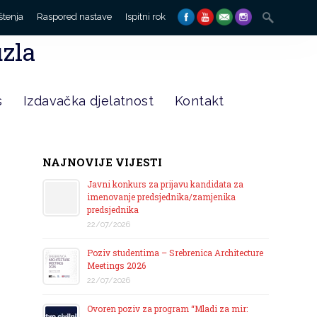
Search
štenja
Raspored nastave
Ispitni rok
for:
uzla
s
Izdavačka djelatnost
Kontakt
NAJNOVIJE VIJESTI
Javni konkurs za prijavu kandidata za
imenovanje predsjednika/zamjenika
predsjednika
22/07/2026
Poziv studentima – Srebrenica Architecture
Meetings 2026
22/07/2026
Ovoren poziv za program “Mladi za mir: