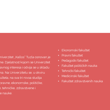
Ekonomski fakultet
Pravni fakultet
niverzitet
„Kallos“ Tuzla
osnovan je
Pedagoški fakultet
ne. Djelatnost kojom se Univerzitet
Fakultet političkih nauka
javnog interesa i odvija se u skladu
Tehnički fakultet
ma. Na Univerzitetu se, u okviru
Medicinski fakultet
lteta, na sva tri nivoa studija
Fakultet zdravstvenih nauka
pravne, ekonomske, političke,
 tehničke, zdravstvene i
e nauke.