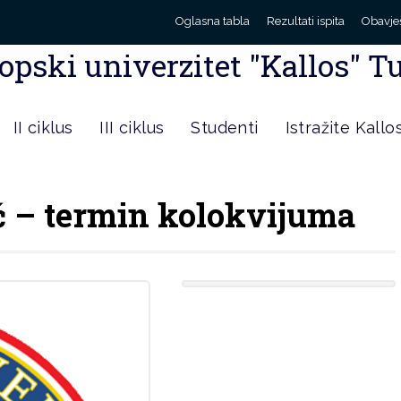
Oglasna tabla
Rezultati ispita
Obavje
opski univerzitet "Kallos" T
II ciklus
III ciklus
Studenti
Istražite Kallo
ć – termin kolokvijuma