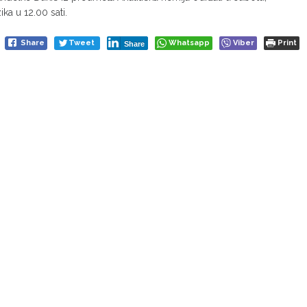
ika u 12.00 sati.
Share
Tweet
Whatsapp
Viber
Print
Share