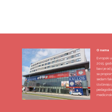
O nama
Evropski u
2015. godi
bavi je od 
sa propisi
sedam faku
izučavaju 
pedagoške,
medicinsk