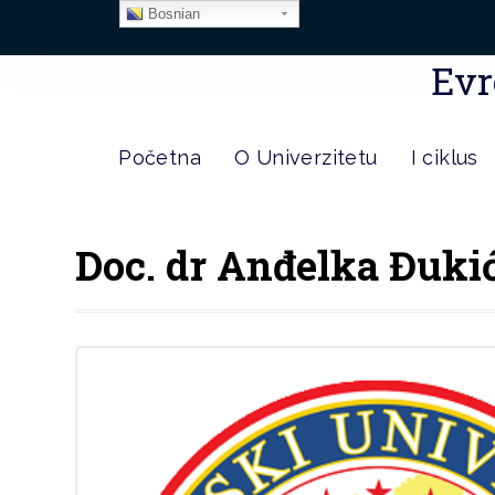
Bosnian
Evr
Početna
O Univerzitetu
I ciklus
Doc. dr Anđelka Đuki