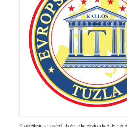
Obavještavju se studenti da će se kolokvijum kod doc. dr A