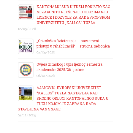
KANTONALNI SUD U TUZLI PONIŠTIO KAO
NEZAKONITO RJEŠENJE O ODUZIMANJU
LICENCE I DOZVOLE ZA RAD EVROPSKOM
UNIVERZITETU „KALLOS“ TUZLA
12/05/2026
„Onkološka fizioterapija – savremeni
pristupi u rehabilitaciji“ – stručna radionica
05/05/2026
Ovjera zimskog i upis ljetnog semestra
akademske 2025/26. godine
06/01/2026
AJANOVIĆ: EVROPSKI UNIVERZITET
“KALLOS” TUZLA NASTAVLJA RAD
SHODNO ODLUCI KANTONALNOG SUDA U
TUZLI KOJOM JE ZABRANA RADA
STAVLJENA VAN SNAGE
03/12/2025