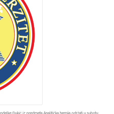
nđelke Đukić iz predmeta Analitička hemija održati u subotu,