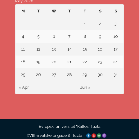
May 2026
M
T
W
T
F
S
S
1
2
3
4
5
6
7
8
9
10
11
12
13
14
15
16
17
18
19
20
21
22
23
24
25
26
27
28
29
30
31
« Apr
Jun »
Evropski univerzitet "Kallos" Tuzla
XVIII hrvatske brigade 8, Tuzla