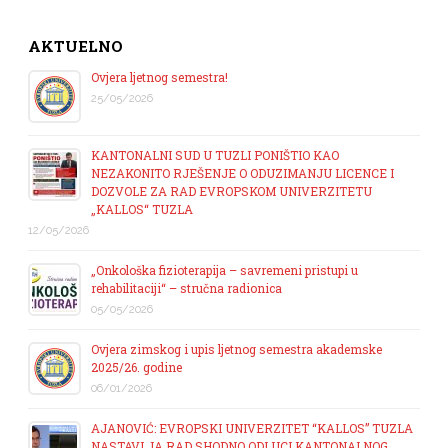
AKTUELNO
Ovjera ljetnog semestra!
25/05/2026
KANTONALNI SUD U TUZLI PONIŠTIO KAO
NEZAKONITO RJEŠENJE O ODUZIMANJU LICENCE I
DOZVOLE ZA RAD EVROPSKOM UNIVERZITETU
„KALLOS“ TUZLA
12/05/2026
„Onkološka fizioterapija – savremeni pristupi u
rehabilitaciji“ – stručna radionica
05/05/2026
Ovjera zimskog i upis ljetnog semestra akademske
2025/26. godine
06/01/2026
AJANOVIĆ: EVROPSKI UNIVERZITET “KALLOS” TUZLA
NASTAVLJA RAD SHODNO ODLUCI KANTONALNOG